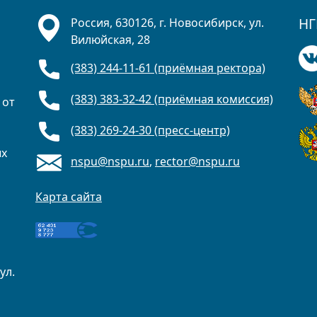
НГ
Россия, 630126, г. Новосибирск, ул.
Вилюйская, 28
(383) 244-11-61 (приёмная ректора)
(383) 383-32-42 (приёмная комиссия)
 от
(383) 269-24-30 (пресс-центр)
ых
nspu@nspu.ru
,
rector@nspu.ru
Карта сайта
ул.