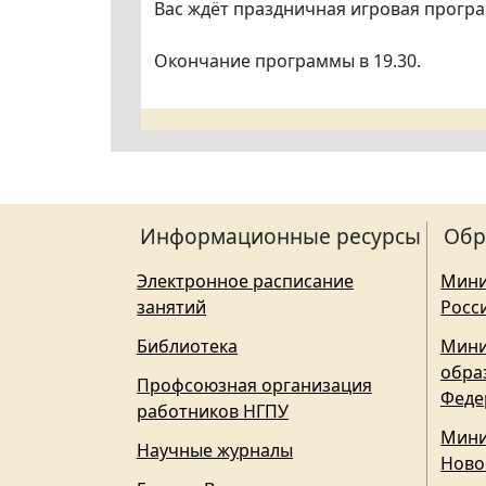
Вас ждёт праздничная игровая програ
Окончание программы в 19.30.
Информационные ресурсы
Обр
Электронное расписание
Мини
занятий
Росс
Библиотека
Мини
обра
Профсоюзная организация
Феде
работников НГПУ
Мини
Научные журналы
Ново