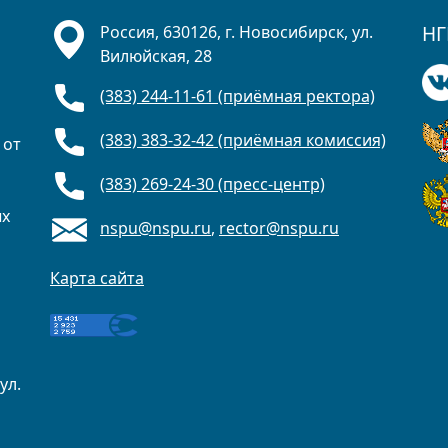
НГ
Россия, 630126, г. Новосибирск, ул.
Вилюйская, 28
(383) 244-11-61 (приёмная ректора)
(383) 383-32-42 (приёмная комиссия)
 от
(383) 269-24-30 (пресс-центр)
ых
nspu@nspu.ru
,
rector@nspu.ru
Карта сайта
ул.