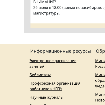
ВНИМАНИЕ!
26 июля в 18:00 (время новосибирско
магистратуры.
Информационные ресурсы
Обр
Электронное расписание
Мини
занятий
Росс
Библиотека
Мини
обра
Профсоюзная организация
Феде
работников НГПУ
Мини
Научные журналы
Ново