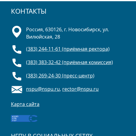
КОНТАКТЫ
Россия, 630126, г. Новосибирск, ул.
Вилюйская, 28
(383) 244-11-61 (приёмная ректора)
(383) 383-32-42 (приёмная комиссия)
(383) 269-24-30 (пресс-центр)
nspu@nspu.ru
,
rector@nspu.ru
Карта сайта
НГПУ В СОЦИАЛЬНЫХ СЕТЯХ