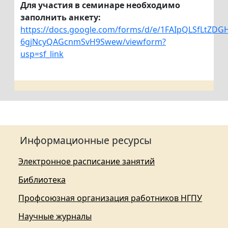
Для участия в семинаре необходимо
заполнить анкету:
https://docs.google.com/forms/d/e/1FAIpQLSfLt
6gjNcyQAGcnmSvH9Swew/viewform?
usp=sf_link
Информационные ресурсы
Электронное расписание занятий
Библиотека
Профсоюзная организация работников НГПУ
Научные журналы