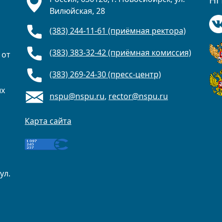
Вилюйская, 28
(383) 244-11-61 (приёмная ректора)
(383) 383-32-42 (приёмная комиссия)
 от
(383) 269-24-30 (пресс-центр)
ых
nspu@nspu.ru
,
rector@nspu.ru
Карта сайта
ул.