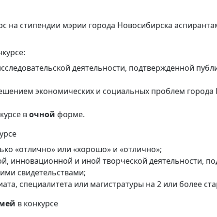
рс на стипендии мэрии города Новосибирска аспирантам
нкурсе:
исследовательской деятельности, подтвержденной публ
 решением экономических и социальных проблем города
 курсе в
очной
форме.
урсе
ько «отлично» или «хорошо» и «отлично»;
ой, инновационной и иной творческой деятельности, п
гими свидетельствами;
ата, специалитета или магистратуры на 2 или более ст
емей
в конкурсе