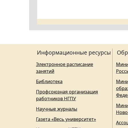
Информационные ресурсы
Обр
Электронное расписание
Мини
занятий
Росс
Библиотека
Мини
обра
Профсоюзная организация
Феде
работников НГПУ
Мини
Научные журналы
Ново
Газета «Весь университет»
Ассо