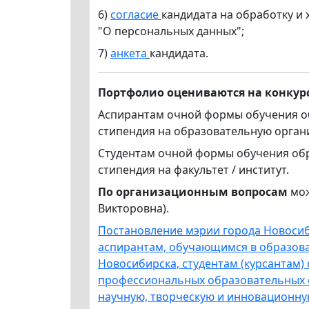
6)
согласие
кандидата на обработку и
"О персональных данных";
7)
анкета
кандидата.
Портфолио оцениваются на конкурс
Аспирантам очной формы обучения об
стипендия на образовательную орган
Студентам очной формы обучения обр
стипендия на факультет / институт.
По организационным вопросам
мож
Викторовна).
Постановление мэрии города Новосиби
аспирантам, обучающимся в образова
Новосибирска, студентам (курсантам
профессиональных образовательных о
научную, творческую и инновационну