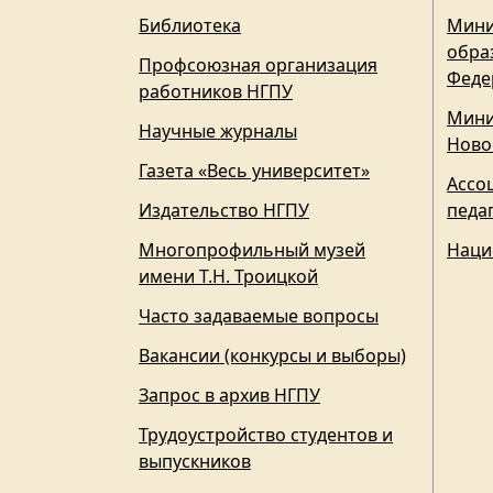
Библиотека
Мини
обра
Профсоюзная организация
Феде
работников НГПУ
Мини
Научные журналы
Ново
Газета «Весь университет»
Ассо
Издательство НГПУ
педа
Многопрофильный музей
Наци
имени Т.Н. Троицкой
Часто задаваемые вопросы
Вакансии (конкурсы и выборы)
Запрос в архив НГПУ
Трудоустройство студентов и
выпускников