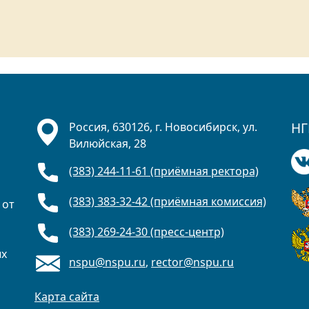
НГ
Россия, 630126, г. Новосибирск, ул.
Вилюйская, 28
(383) 244-11-61 (приёмная ректора)
(383) 383-32-42 (приёмная комиссия)
 от
(383) 269-24-30 (пресс-центр)
ых
nspu@nspu.ru
,
rector@nspu.ru
Карта сайта