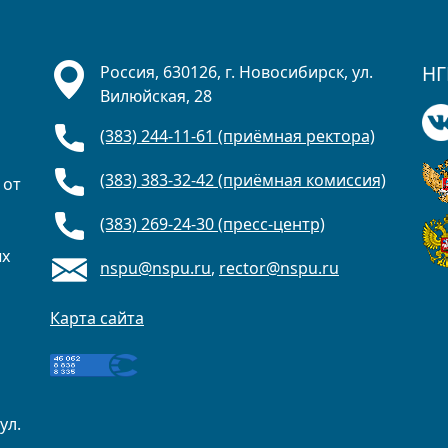
НГ
Россия, 630126, г. Новосибирск, ул.
Вилюйская, 28
(383) 244-11-61 (приёмная ректора)
(383) 383-32-42 (приёмная комиссия)
 от
(383) 269-24-30 (пресс-центр)
ых
nspu@nspu.ru
,
rector@nspu.ru
Карта сайта
ул.