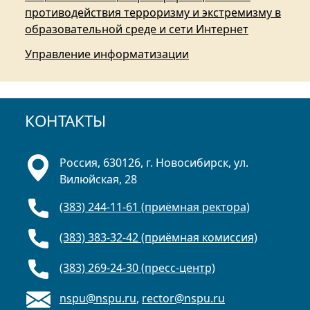
противодействия терроризму и экстремизму в
образовательной среде и сети Интернет
Управление информатизации
КОНТАКТЫ
Россия, 630126, г. Новосибирск, ул.
Вилюйская, 28
(383) 244-11-61 (приёмная ректора)
(383) 383-32-42 (приёмная комиссия)
(383) 269-24-30 (пресс-центр)
nspu@nspu.ru
,
rector@nspu.ru