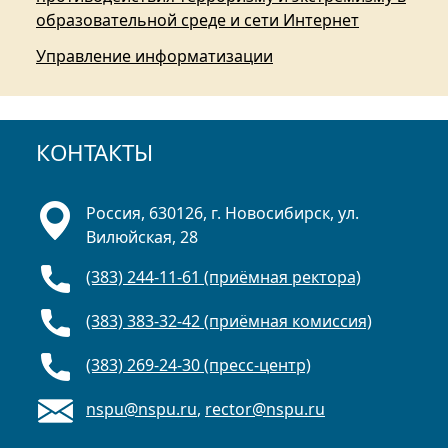
образовательной среде и сети Интернет
Управление информатизации
КОНТАКТЫ
Россия, 630126, г. Новосибирск, ул.
Вилюйская, 28
(383) 244-11-61 (приёмная ректора)
(383) 383-32-42 (приёмная комиссия)
(383) 269-24-30 (пресс-центр)
nspu@nspu.ru
,
rector@nspu.ru