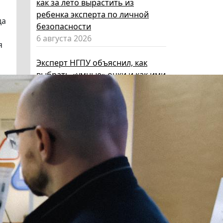
как за лето вырастить из
ребенка эксперта по личной
да
безопасности
6 августа 2026
я
Эксперт НГПУ объяснил, как
выбрать «умные» очки и как ими
пользоваться, чтобы не
нарушать закон
5 августа 2026
Директор ИИГСО НГПУ:
региональный компонент курса
«Россия – мои горизонты»
поможет школьникам с
выбором актуальной профессии
5 августа 2026
НГПУ ждет первокурсников на