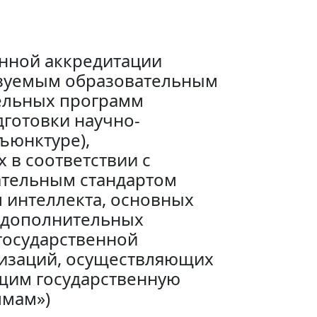
енной аккредитации
изуемым образовательным
ельных программ
готовки научно-
ъюнктуре),
 в соответствии с
ательным стандартом
 интеллекта, основных
 дополнительных
государственной
изаций, осуществляющих
щим государственную
ммам»)