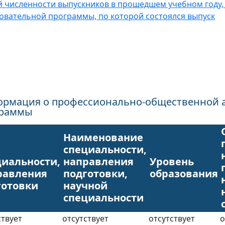
 численности выпускников в прошедшем учебном году,
овательной программы, по которой состоялся выпуск
рмация о профессионально-общественной 
граммы
Наименование
специальности,
циальности,
направления
Уровень
равления
подготовки,
образования
готовки
научной
специальности
ствует
отсутствует
отсутствует
о