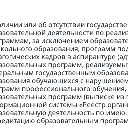
аличии или об отсутствии государств
азовательной деятельности по реал
граммам, за исключением образоват
кольного образования, программ под
агогических кадров в аспирантуре (ад
азовательных программ, реализуемых
еральным государственным образов
азования обучающихся с нарушением
грамм профессионального обучения,
азовательных программ (выписке из 
ормационной системы «Реестр орган
азовательную деятельность по имею
редитацию образовательным програ