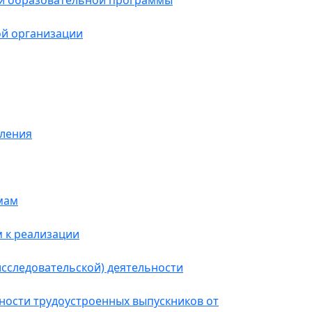
и образовательной программы
й организации
сления
мам
 к реализации
исследовательской) деятельности
нности трудоустроенных выпускников от