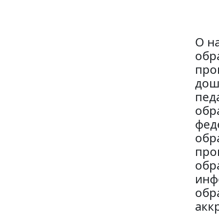
О н
обр
про
дош
пед
обр
фед
обр
про
обр
инф
обр
акк