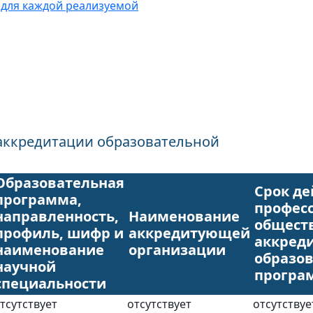
 для каждой реализуемой
аккредитации образовательной
Образовательная
Срок де
программа,
профес
направленность,
Наименование
общест
профиль, шифр и
аккредитующей
аккред
наименование
организации
образо
научной
програ
специальности
тсутствует
отсутствует
отсутствуе