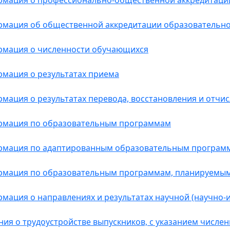
мация о профессионально-общественной аккредитаци
мация об общественной аккредитации образовательно
мация о численности обучающихся
мация о результатах приема
мация о результатах перевода, восстановления и отчи
мация по образовательным программам
мация по адаптированным образовательным програм
мация по образовательным программам, планируемым
мация о направлениях и результатах научной (научно-
ния о трудоустройстве выпускников, с указанием числе