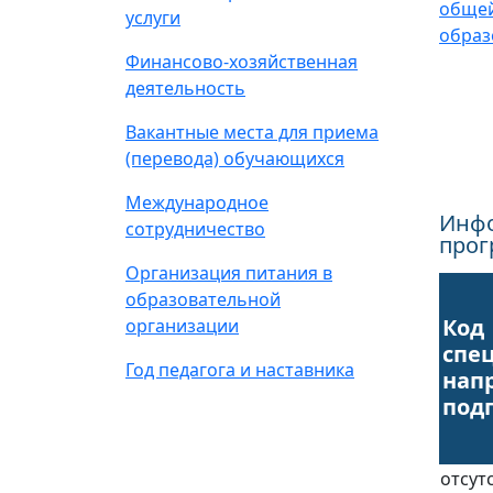
общей
услуги
образ
Финансово-хозяйственная
деятельность
Вакантные места для приема
(перевода) обучающихся
Международное
Инфо
сотрудничество
про
Организация питания в
образовательной
Код
организации
спе
Год педагога и наставника
нап
под
отсут