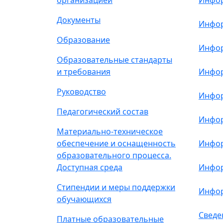
организацией
Инфор
Документы
Инфор
Образование
Инфор
Образовательные стандарты
и требования
Инфор
Руководство
Инфор
Педагогический состав
Инфор
Материально-техническое
обеспечение и оснащенность
Инфор
образовательного процесса.
Доступная среда
Инфор
Стипендии и меры поддержки
Инфор
обучающихся
Сведе
Платные образовательные