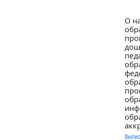
О н
обр
про
дош
пед
обр
фед
обр
про
обр
инф
обр
акк
Выпис