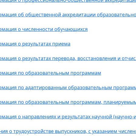
мация о профессионально-общественной аккредитаци
мация об общественной аккредитации образовательно
мация о численности обучающихся
мация о результатах приема
мация о результатах перевода, восстановления и отчи
мация по образовательным программам
мация по адаптированным образовательным програм
мация по образовательным программам, планируемым
мация о направлениях и результатах научной (научно-
ния о трудоустройстве выпускников, с указанием числе