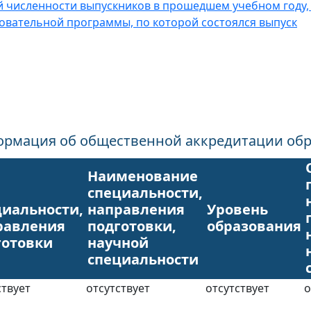
 численности выпускников в прошедшем учебном году,
овательной программы, по которой состоялся выпуск
рмация об общественной аккредитации обр
Наименование
специальности,
циальности,
направления
Уровень
равления
подготовки,
образования
готовки
научной
специальности
ствует
отсутствует
отсутствует
о