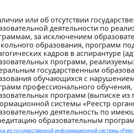
аличии или об отсутствии государств
азовательной деятельности по реал
граммам, за исключением образоват
кольного образования, программ под
агогических кадров в аспирантуре (ад
азовательных программ, реализуемых
еральным государственным образов
азования обучающихся с нарушением
грамм профессионального обучения,
азовательных программ (выписке из 
ормационной системы «Реестр орган
азовательную деятельность по имею
редитацию образовательным програ
ка из государственной информационной системы «Реес