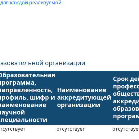
 для каждой реализуемой
азовательной организации
Образовательная
Срок де
программа,
профес
направленность,
Наименование
общест
профиль, шифр и
аккредитующей
аккред
наименование
организации
образо
научной
програ
специальности
тсутствует
отсутствует
отсутствуе