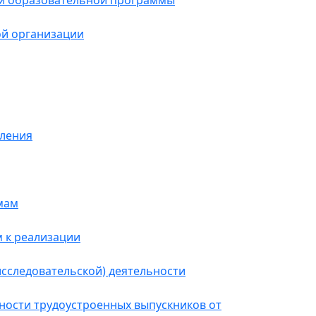
и образовательной программы
й организации
сления
мам
 к реализации
исследовательской) деятельности
нности трудоустроенных выпускников от