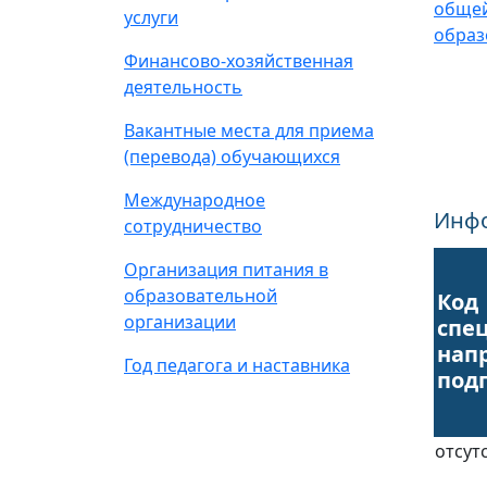
общей
услуги
образ
Финансово-хозяйственная
деятельность
Вакантные места для приема
(перевода) обучающихся
Международное
Инфо
сотрудничество
Организация питания в
образовательной
Код
организации
спе
нап
Год педагога и наставника
под
отсут