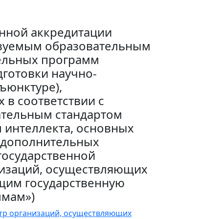
енной аккредитации
изуемым образовательным
ельных программ
готовки научно-
ъюнктуре),
 в соответствии с
ательным стандартом
 интеллекта, основных
 дополнительных
государственной
изаций, осуществляющих
щим государственную
ммам»)
тр организаций, осуществляющих