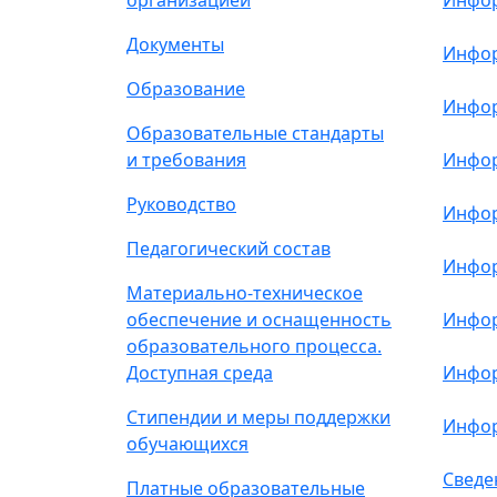
организацией
Инфор
Документы
Инфор
Образование
Инфор
Образовательные стандарты
и требования
Инфор
Руководство
Инфор
Педагогический состав
Инфор
Материально-техническое
обеспечение и оснащенность
Инфор
образовательного процесса.
Доступная среда
Инфор
Стипендии и меры поддержки
Инфор
обучающихся
Сведе
Платные образовательные