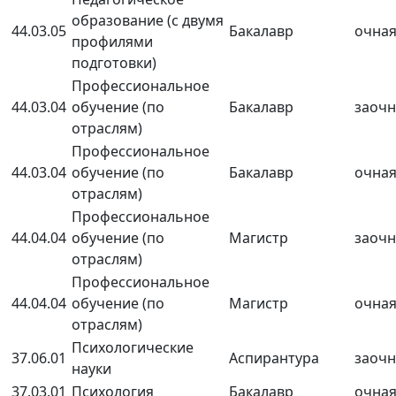
образование (с двумя
44.03.05
Бакалавр
очна
профилями
подготовки)
Профессиональное
44.03.04
обучение (по
Бакалавр
заочн
отраслям)
Профессиональное
44.03.04
обучение (по
Бакалавр
очна
отраслям)
Профессиональное
44.04.04
обучение (по
Магистр
заочн
отраслям)
Профессиональное
44.04.04
обучение (по
Магистр
очна
отраслям)
Психологические
37.06.01
Аспирантура
заочн
науки
37.03.01
Психология
Бакалавр
очна