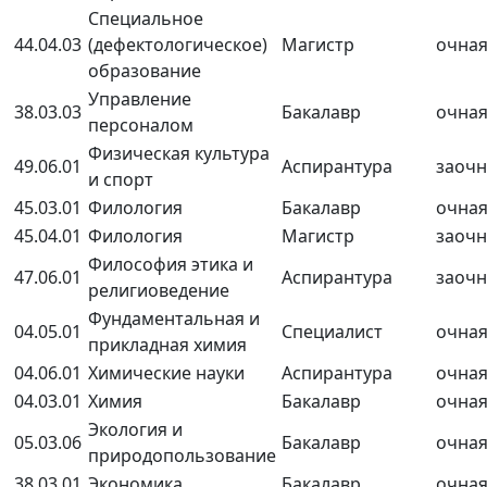
Специальное
44.04.03
(дефектологическое)
Магистр
очна
образование
Управление
38.03.03
Бакалавр
очна
персоналом
Физическая культура
49.06.01
Аспирантура
заочн
и спорт
45.03.01
Филология
Бакалавр
очна
45.04.01
Филология
Магистр
заочн
Философия этика и
47.06.01
Аспирантура
заочн
религиоведение
Фундаментальная и
04.05.01
Специалист
очна
прикладная химия
04.06.01
Химические науки
Аспирантура
очна
04.03.01
Химия
Бакалавр
очна
Экология и
05.03.06
Бакалавр
очна
природопользование
38.03.01
Экономика
Бакалавр
очна