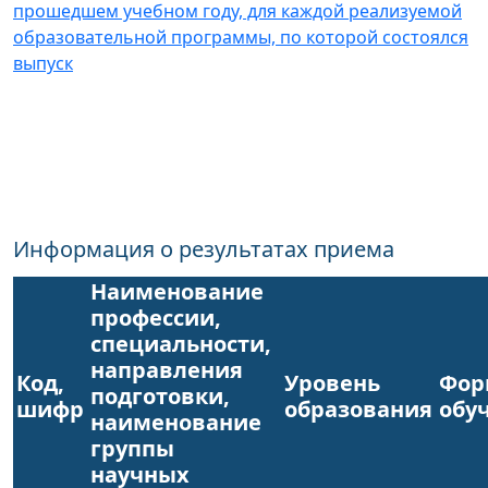
прошедшем учебном году, для каждой реализуемой
образовательной программы, по которой состоялся
выпуск
Информация о результатах приема
Наименование
профессии,
специальности,
направления
Код,
Уровень
Фо
подготовки,
шифр
образования
обу
наименование
группы
научных