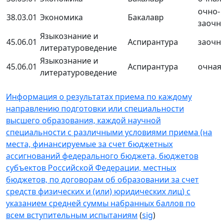
очно-
38.03.01
Экономика
Бакалавр
заочн
Языкознание и
45.06.01
Аспирантура
заочн
литературоведение
Языкознание и
45.06.01
Аспирантура
очна
литературоведение
Информация о результатах приема по каждому
направлению подготовки или специальности
высшего образования, каждой научной
специальности с различными условиями приема (на
места, финансируемые за счет бюджетных
ассигнований федерального бюджета, бюджетов
субъектов Российской Федерации, местных
бюджетов, по договорам об образовании за счет
средств физических и (или) юридических лиц) с
указанием средней суммы набранных баллов по
всем вступительным испытаниям
(
sig
)