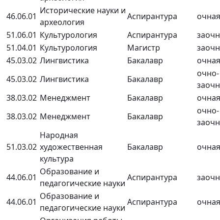
Исторические науки и
46.06.01
Аспирантура
очна
археология
51.06.01
Культурология
Аспирантура
заочн
51.04.01
Культурология
Магистр
заочн
45.03.02
Лингвистика
Бакалавр
очна
очно-
45.03.02
Лингвистика
Бакалавр
заочн
38.03.02
Менеджмент
Бакалавр
очна
очно-
38.03.02
Менеджмент
Бакалавр
заочн
Народная
51.03.02
художественная
Бакалавр
очна
культура
Образование и
44.06.01
Аспирантура
заочн
педагогические науки
Образование и
44.06.01
Аспирантура
очна
педагогические науки