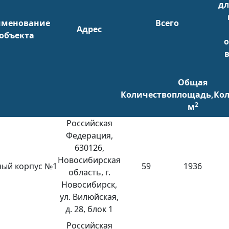
дл
менование
Всего
Адрес
объекта
Общая
Количество
площадь,
Кол
2
м
Российская
Федерация,
630126,
Новосибирская
ый корпус №1
59
1936
область, г.
Новосибирск,
ул. Вилюйская,
д. 28, блок 1
Российская