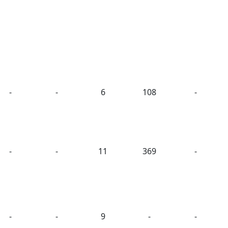
-
-
6
108
-
-
-
11
369
-
-
-
9
-
-