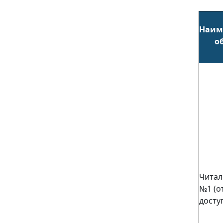
Наим
о
Читал
№1 (о
досту