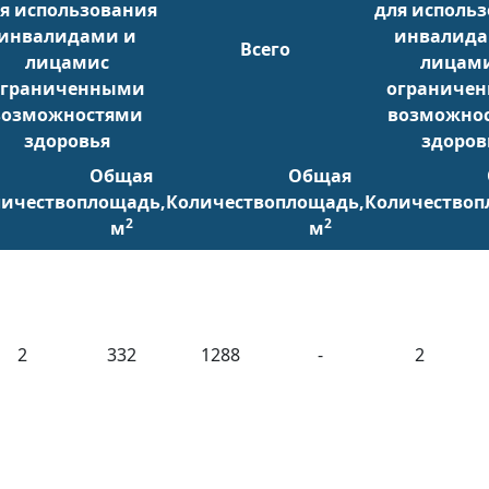
я использования
для исполь
инвалидами и
инвалида
Всего
лицамис
лицами
ограниченными
ограниче
возможностями
возможно
здоровья
здоров
Общая
Общая
ичество
площадь,
Количество
площадь,
Количество
п
2
2
м
м
2
332
1288
-
2