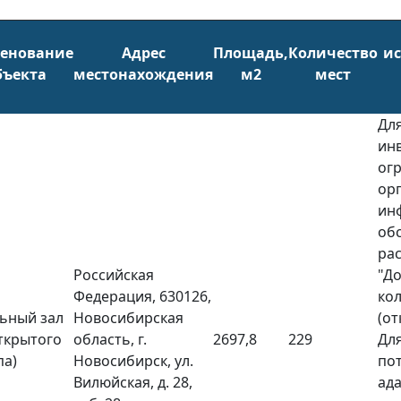
енование
Адрес
Площадь,
Количество
ис
бъекта
местонахождения
м2
мест
Дл
ин
ог
ор
ин
обс
ра
Российская
"До
Федерация, 630126,
кол
ьный зал
Новосибирская
(от
ткрытого
область, г.
2697,8
229
Дл
па)
Новосибирск, ул.
пот
Вилюйская, д. 28,
ад