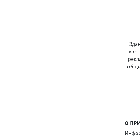
Зда
корп
рекл
обще
О ПР
Инфор