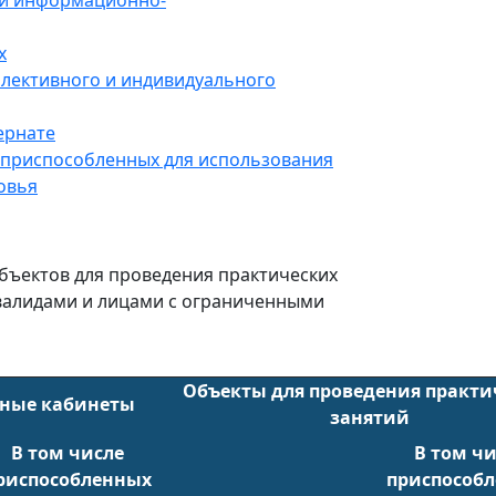
 и информационно-
х
ллективного и индивидуального
ернате
 приспособленных для использования
овья
бъектов для проведения практических
нвалидами и лицами с ограниченными
Объекты для проведения практи
бные кабинеты
занятий
В том числе
В том ч
риспособленных
приспособ