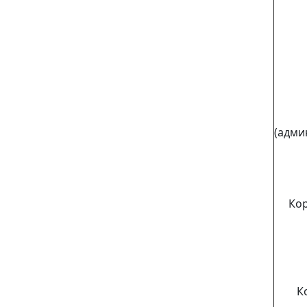
(адми
Ко
К