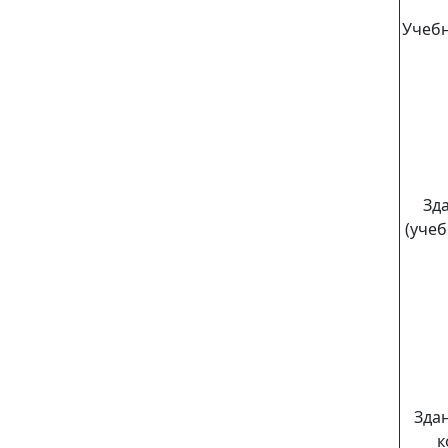
Учебн
Зд
(уче
Зда
к