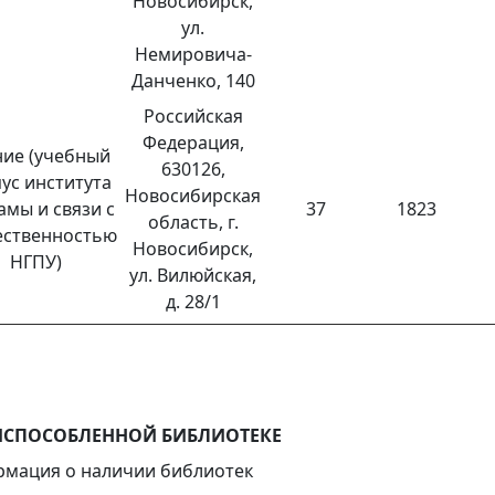
Новосибирск,
ул.
Немировича-
Данченко, 140
Российская
Федерация,
ние (учебный
630126,
ус института
Новосибирская
амы и связи с
37
1823
область, г.
ственностью
Новосибирск,
НГПУ)
ул. Вилюйская,
д. 28/1
ИСПОСОБЛЕННОЙ БИБЛИОТЕКЕ
мация о наличии библиотек