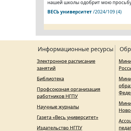
нашей школы одобрит мою просьбу 
ВЕСЬ
университет
/2024/109 (4)
Информационные ресурсы
Обр
Электронное расписание
Мини
занятий
Росс
Библиотека
Мини
обра
Профсоюзная организация
Феде
работников НГПУ
Мини
Научные журналы
Ново
Газета «Весь университет»
Ассо
Издательство НГПУ
педа