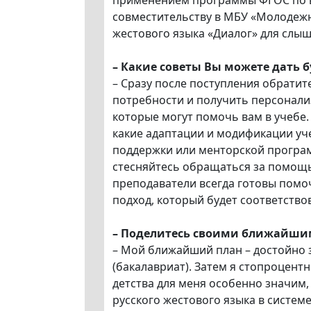
применением программы ФГОС по ва
совместительству в МБУ «Молодежн
жестового языка «Диалог» для слы
–
Какие советы Вы можете дать 
– Сразу после поступления обрати
потребности и получить персонали
которые могут помочь вам в учебе
какие адаптации и модификации уч
поддержки или менторской програм
стесняйтесь обращаться за помощь
преподаватели всегда готовы помоч
подход, который будет соответств
–
Поделитесь своими ближайши
– Мой ближайший план – достойно
(бакалавриат). Затем я стопроцент
детства для меня особенно значим, 
русского жестового языка в систем