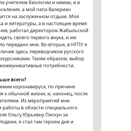
а учителем биологии и химии, и в
селения, а мой папа Валериан
ится на заслуженном отдыхе. Моя
ка и литературы, а в настоящее время
учев, работал директором Жабыльской
деть своего первого внука, и им
ыло передано мне. Во-вторых, в НГПУ я
личие здесь переводчиков русского
нокурсниками. Таким образом, выбор
 коммуникативные потребности.
ьше всего?
демии коронавируса, по причине
 к обычной жизни, и, наконец, после
вателями. Из мероприятий мне
 работы в области специального
еля Ольгу Юрьевну Пискун за
дежи, я стал там героем дня и