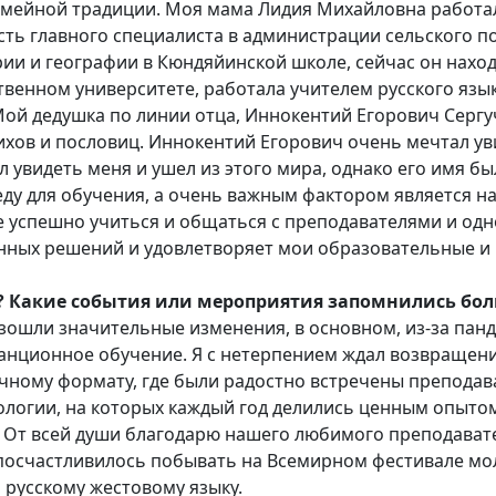
семейной традиции. Моя мама Лидия Михайловна работал
ть главного специалиста в администрации сельского по
ии и географии в Кюндяйинской школе, сейчас он наход
ственном университете, работала учителем русского язы
Мой дедушка по линии отца, Иннокентий Егорович Серг
ихов и пословиц. Иннокентий Егорович очень мечтал уви
ел увидеть меня и ушел из этого мира, однако его имя б
ду для обучения, а очень важным фактором является на
е успешно учиться и общаться с преподавателями и од
нных решений и удовлетворяет мои образовательные и
? Какие события или мероприятия запомнились бол
изошли значительные изменения, в основном, из-за пан
анционное обучение. Я с нетерпением ждал возвращения
очному формату, где были радостно встречены препода
логии, на которых каждый год делились ценным опытом
. От всей души благодарю нашего любимого преподават
посчастливилось побывать на Всемирном фестивале моло
 русскому жестовому языку.