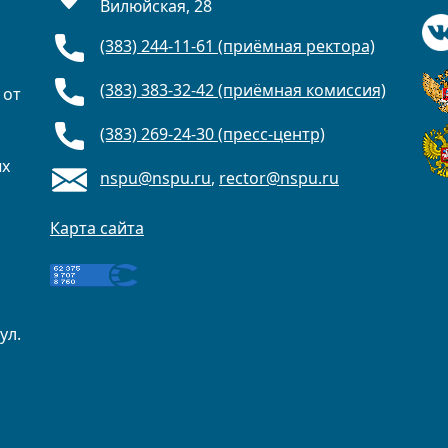
Вилюйская, 28
(383) 244-11-61 (приёмная ректора)
(383) 383-32-42 (приёмная комиссия)
 от
(383) 269-24-30 (пресс-центр)
ых
nspu@nspu.ru
,
rector@nspu.ru
Карта сайта
ул.