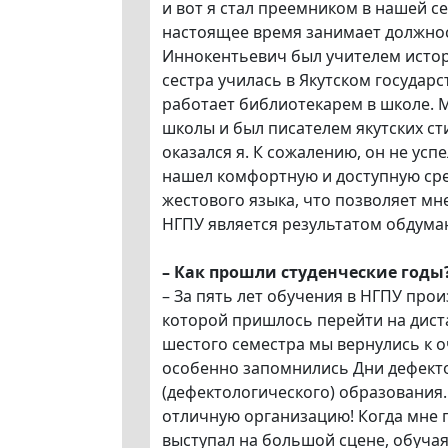
и вот я стал преемником в нашей 
настоящее время занимает должнос
Иннокентьевич был учителем истор
сестра училась в Якутском государ
работает библиотекарем в школе. 
школы и был писателем якутских ст
оказался я. К сожалению, он не усп
нашел комфортную и доступную сре
жестового языка, что позволяет мн
НГПУ является результатом обдума
–
Как прошли студенческие годы
– За пять лет обучения в НГПУ про
которой пришлось перейти на дист
шестого семестра мы вернулись к 
особенно запомнились Дни дефекто
(дефектологического) образования
отличную организацию! Когда мне 
выступал на большой сцене, обучая