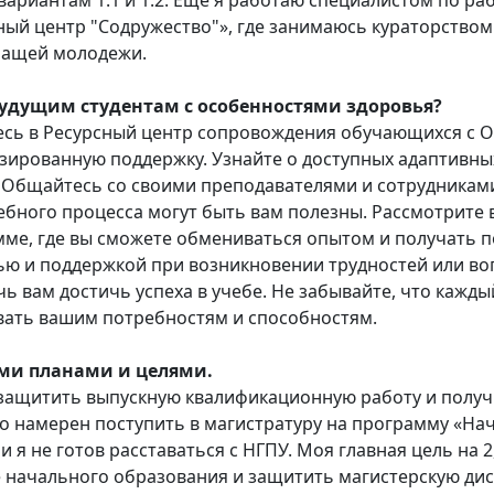
риантам 1.1 и 1.2. Еще я работаю специалистом по р
ый центр "Содружество"», где занимаюсь кураторством
шащей молодежи.
будущим студентам с особенностями здоровья?
тесь в Ресурсный центр сопровождения обучающихся с О
зированную поддержку. Узнайте о доступных адаптивных
. Общайтесь со своими преподавателями и сотрудниками
ебного процесса могут быть вам полезны. Рассмотрите 
ме, где вы сможете обмениваться опытом и получать по
ю и поддержкой при возникновении трудностей или воп
ь вам достичь успеха в учебе. Не забывайте, что кажды
овать вашим потребностям и способностям.
ми планами и целями.
 защитить выпускную квалификационную работу и полу
но намерен поступить в магистратуру на программу «На
и я не готов расставаться с НГПУ. Моя главная цель на 2
е начального образования и защитить магистерскую ди