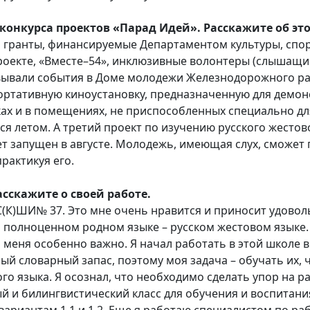
онкурса проектов «Парад Идей». Расскажите об эт
и гранты, финансируемые Департаментом культуры, спо
роекте, «Вместе–54», инклюзивные волонтеры (слышащие
ывали события в Доме молодежи Железнодорожного рай
ортативную киноустановку, предназначенную для демон
х и в помещениях, не приспособленных специально дл
 летом. А третий проект по изучению русского жестовог
ет запущен в августе. Молодежь, имеющая слух, сможет п
рактикуя его.
асскажите о своей работе.
(К)ШИ№ 37. Это мне очень нравится и приносит удовол
 полноценном родном языке – русском жестовом языке.
я меня особенно важно. Я начал работать в этой школе в
й словарный запас, поэтому моя задача – обучать их,
го языка. Я осознал, что необходимо сделать упор на р
 и билингвистический класс для обучения и воспитания