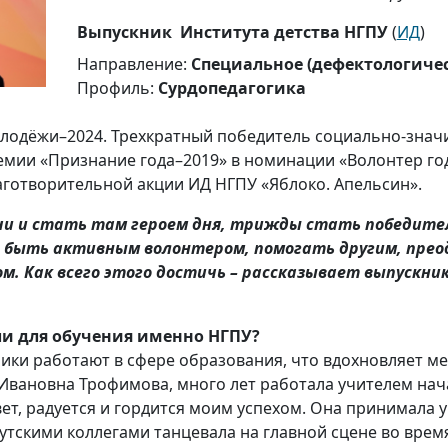
Выпускник Института детства НГПУ
(
ИД
)
Направление:
Специальное (дефектологичес
Профиль:
Сурдопедагогика
лодёжи–2024. Трехкратный победитель социально-знач
мии «Признание года–2019» в номинации «Волонтер год
лаготворительной акции ИД НГПУ «Яблоко. Апельсин».
чи и стать там героем дня, трижды стать победител
 быть активным волонтером, помогать другим, прео
 Как всего этого достичь – рассказывает выпускник 
и для обучения именно НГПУ?
ники работают в сфере образования, что вдохновляет ме
Ивановна Трофимова, много лет работала учителем нач
ет, радуется и гордится моим успехом. Она принимала 
якутскими коллегами танцевала на главной сцене во врем