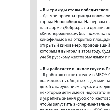
–
Вы трижды стали победителем к
– Да, мои проекты трижды получал
города Новосибирска. На первом п
платформе «Добро.рф» и организов
«Кинопередвижка», был похож на п
кинофильмов на открытых площадка
открытый киновечер, проводившийся
которым я выиграл в этом году, буд
учебе русскому жестовому языку и п
–
Вы работаете в школе глухих. Р
– Я работаю воспитателем в МБОУ С
возможность общаться с детьми на
детей с нарушением слуха, и это дл
некоторые дети имеют недостаточны
и укрепить знания русского жестово
чтобы запустить экспериментальный