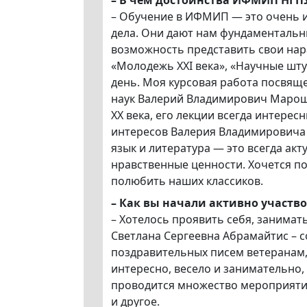
– В чем достоинства ИФМИП НГП
– Обучение в ИФМИП — это очень и
дела. Они дают нам фундаментальн
возможность представить свои нара
«Молодежь XXI века», «Научные шту
день. Моя курсовая работа посвяще
наук Валерий Владимирович Мароши
XX века, его лекции всегда интересн
интересов Валерия Владимировича д
язык и литература — это всегда ак
нравственные ценности. Хочется п
полюбить наших классиков.
– Как вы начали активно участв
– Хотелось проявить себя, занимат
Светлана Сергеевна Абрамайтис – 
поздравительных писем ветеранам, 
интересно, весело и занимательно
проводится множество мероприятий:
и другое.