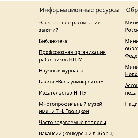
Информационные ресурсы
Обр
Электронное расписание
Мини
занятий
Росс
Библиотека
Мини
обра
Профсоюзная организация
Феде
работников НГПУ
Мини
Научные журналы
Ново
Газета «Весь университет»
Ассо
Издательство НГПУ
педа
Многопрофильный музей
Наци
имени Т.Н. Троицкой
Часто задаваемые вопросы
Вакансии (конкурсы и выборы)