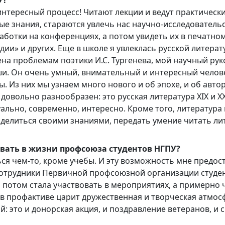
У?
нтересный процесс! Читают лекции и ведут практическ
ые знания, стараются увлечь нас научно-исследователь
ботки на конференциях, а потом увидеть их в печатном
дии» и других. Еще в школе я увлеклась русской литера
на проблемам поэтики И.С. Тургенева, мой научный ру
. Он очень умный, внимательный и интересный человек
ы. Из них мы узнаем много нового и об эпохе, и об авто
овольно разнообразен: это русская литература XIX и XX 
туально, современно, интересно. Кроме того, литератур
оделиться своими знаниями, передать умение читать л
овать в жизни профсоюза студентов НГПУ?
ься чем-то, кроме учебы. И эту возможность мне предо
сотрудники Первичной профсоюзной организации студен
потом стала участвовать в мероприятиях, а примерно ч
, в профактиве царит дружественная и творческая атмо
 это и донорская акция, и поздравление ветеранов, и 