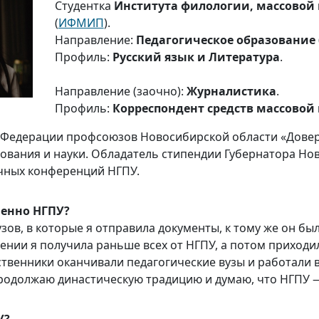
Студентка
Института филологии, массовой
(
ИФМИП
).
Направление:
Педагогическое образование 
Профиль:
Русский язык и Литература
.
Направление (заочно):
Журналистика
.
Профиль:
Корреспондент средств массово
 Федерации профсоюзов Новосибирской области «Довер
ования и науки. Обладатель стипендии Губернатора Нов
учных конференций НГПУ.
менно НГПУ?
зов, в которые я отправила документы, к тому же он б
лении я получила раньше всех от НГПУ, а потом приходи
ственники оканчивали педагогические вузы и работали 
родолжаю династическую традицию и думаю, что НГПУ —