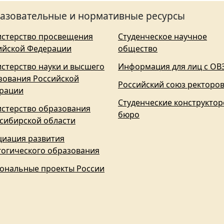
азовательные и нормативные ресурсы
стерство просвещения
Студенческое научное
ийской Федерации
общество
стерство науки и высшего
Информация для лиц с ОВ
зования Российской
Российский союз ректоро
рации
Студенческие конструктор
стерство образования
бюро
сибирской области
циация развития
гогического образования
ональные проекты России