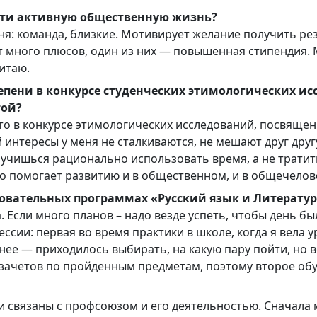
ести активную общественную жизнь?
я: команда, близкие. Мотивирует желание получить рез
т много плюсов, один из них — повышенная стипендия. 
читаю.
епени в конкурсе студенческих этимологических ис
той?
сто в конкурсе этимологических исследований, посвящ
интересы у меня не сталкиваются, не мешают друг другу
к учишься рационально использовать время, а не тратить
это помогает развитию и в общественном, и в общечелов
азовательных программах «Русский язык и Литерату
а. Если много планов – надо везде успеть, чтобы день б
ессии: первая во время практики в школе, когда я вела 
нее — приходилось выбирать, на какую пару пойти, но в
езачетов по пройденным предметам, поэтому второе обуч
они связаны с профсоюзом и его деятельностью. Сначала