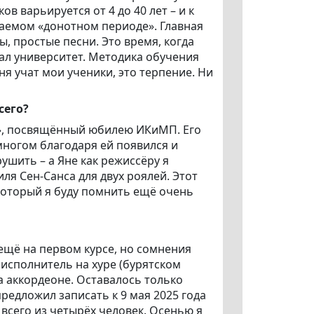
в варьируется от 4 до 40 лет – и к
аемом «донотном периоде». Главная
ы, простые песни. Это время, когда
дал университет. Методика обучения
ня учат мои ученики, это терпение. Ни
сего?
и», посвящённый юбилею ИКиМП. Его
многом благодаря ей появился и
ушить – а Яне как режиссёру я
я Сен-Санса для двух роялей. Этот
который я буду помнить ещё очень
ещё на первом курсе, но сомнения
 исполнитель на хуре (бурятском
а аккордеоне. Оставалось только
редложил записать к 9 мая 2025 года
 всего из четырёх человек. Осенью я