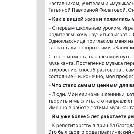
наставником, учителем и «музыкал
Татьяной Павловной Филатовой. Она
– Как в вашей жизни появилась 
– С первым школьным уроком. Игра 
родителям: хочу научиться играть.
Одноклассница пригласила меня на
слова стали поворотными: «Запишит
С этого момента начался мой путь.
музыканта. Постепенно музыка пере
откровение, способ разговора с сам
состояние – и, конечно, моя профес
– Что стало самым ценным для в
– Люди. Мои единомышленники, кот
творить и мыслить, кто направляет
Именно в работе с этими музыкантам
– Вы уже более 5 лет работаете р
– К репетиторству я пришёл благод
Это был своего рода практический