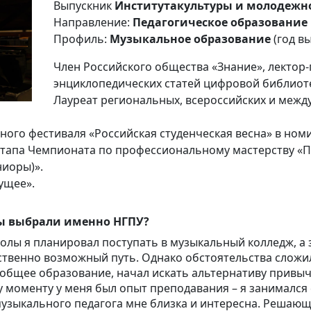
Выпускник
Институтакультуры и молодежн
Направление:
Педагогическое образование
Профиль:
Музыкальное образование
(год вы
Член Российского общества «Знание», лектор-
энциклопедических статей цифровой библиоте
Лауреат региональных, всероссийских и меж
ьного фестиваля «Российская студенческая весна» в н
этапа Чемпионата по профессиональному мастерству «
иоры)».
ущее».
 вы выбрали именно НГПУ?
лы я планировал поступать в музыкальный колледж, а з
нственно возможный путь. Однако обстоятельства сложил
 общее образование, начал искать альтернативу привыч
у моменту у меня был опыт преподавания – я занимался
музыкального педагога мне близка и интересна. Решающ