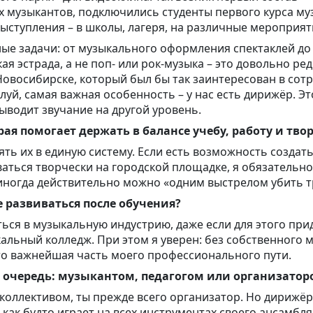
х музыкантов, подключились студенты первого курса м
ыступления – в школы, лагеря, на различные мероприят
е задачи: от музыкального оформления спектаклей до
кая эстрада, а не поп- или рок-музыка – это довольно ре
Новосибирске, который был бы так заинтересован в сот
уй, самая важная особенность – у нас есть дирижёр. Эт
ыводит звучание на другой уровень.
торая помогает держать в балансе учебу, работу и тво
ть их в единую систему. Если есть возможность создат
ваться творчески на городской площадке, я обязательн
 иногда действительно можно «одним выстрелом убить т
е развиваться после обучения?
ься в музыкальную индустрию, даже если для этого при
альный колледж. При этом я уверен: без собственного 
 Это важнейшая часть моего профессионального пути.
ю очередь: музыкантом, педагогом или организатор
коллективом, ты прежде всего организатор. Но дирижёр
как будто играет на всех инструментах своего ансамбля