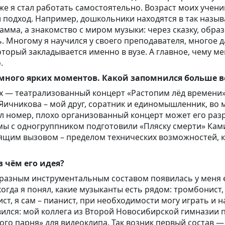
 я стал работать самостоятельно. Возраст моих ученико
подход. Например, дошкольники находятся в так назыв
рамма, а знакомство с миром музыки: через сказку, образ
ь. Многому я научился у своего преподавателя, многое 
торый закладывается именно в вузе. А главное, чему ме
.
 много ярких моментов. Какой запомнился больше в
них — театрализованный концерт «Растопим лёд времен
 Яичникова – мой друг, соратник и единомышленник, во 
л номер, плохо организованный концерт может его разр
ы с одногруппником подготовили «Пляску смерти» Камил
тоящим вызовом – пределом технических возможностей, 
в чём его идея?
образным инструментальным составом появилась у меня 
когда я понял, какие музыканты есть рядом: тромбонист,
ст, я сам – пианист, при необходимости могу играть и н
вился: мой коллега из Второй Новосибирской гимназии п
ого парня» для видеоклипа. Так возник первый состав —