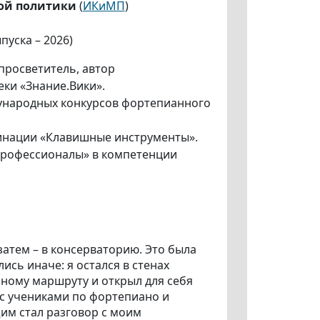
ой политики
(
ИКиМП
)
пуска – 2026)
просветитель, автор
ки «Знание.Вики».
дународных конкурсов фортепианного
оминации «Клавишные инструменты».
Профессионалы» в компетенции
атем – в консерваторию. Это была
ись иначе: я остался в стенах
ному маршруту и открыл для себя
 с учениками по фортепиано и
им стал разговор с моим