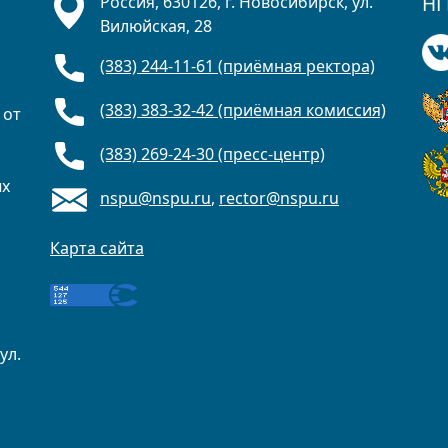
НГ
Россия, 630126, г. Новосибирск, ул.
Вилюйская, 28
(383) 244-11-61 (приёмная ректора)
(383) 383-32-42 (приёмная комиссия)
 от
(383) 269-24-30 (пресс-центр)
ых
nspu@nspu.ru
,
rector@nspu.ru
Карта сайта
ул.