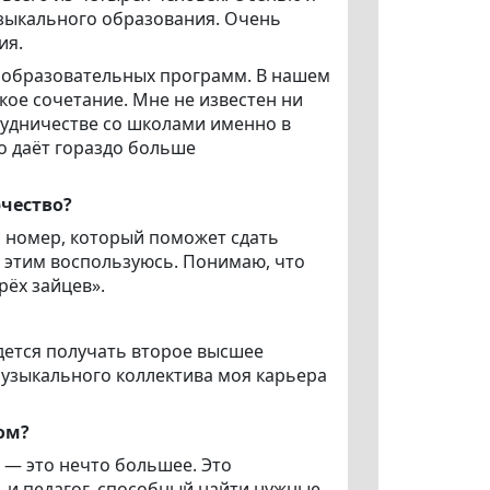
узыкального образования. Очень
ия.
 образовательных программ. В нашем
дкое сочетание. Мне не известен ни
рудничестве со школами именно в
о даёт гораздо больше
рчество?
ь номер, который поможет сдать
о этим воспользуюсь. Понимаю, что
рёх зайцев».
дется получать второе высшее
музыкального коллектива моя карьера
ом?
 — это нечто большее. Это
, и педагог, способный найти нужные