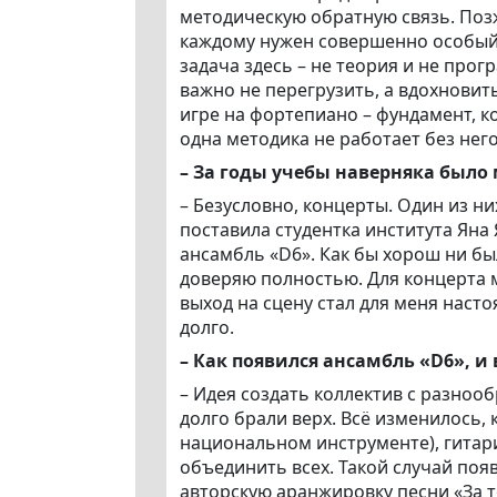
методическую обратную связь. Позже
каждому нужен совершенно особый 
задача здесь – не теория и не прог
важно не перегрузить, а вдохновит
игре на фортепиано – фундамент, ко
одна методика не работает без него
– За годы учебы наверняка было
– Безусловно, концерты. Один из 
поставила студентка института Яна
ансамбль «D6». Как бы хорош ни бы
доверяю полностью. Для концерта м
выход на сцену стал для меня нас
долго.
– Как появился
ансамбль «D6»,
и 
– Идея создать коллектив с разно
долго брали верх. Всё изменилось, 
национальном инструменте), гитари
объединить всех. Такой случай поя
авторскую аранжировку песни «За т