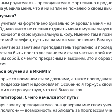
ьным родителем» – преподавателем фортепиано в родно
 убедила меня, что я ни капли не пожалею о своём выб
музыка?
учителя на фортепиано буквально очаровала меня – нас
 Однако никто не спешил отдавать меня в музыкальную ш
 концерт в свою музыкальную школу. Именно там я позн
е мой телефон, пусть ваша мама мне позвонит. Вам нуж
 Занятие за занятием преподаватель терпеливо и после
стала быть просто увлечением и стала частью моей жиз
им собой, с чем-то прекрасным и высоким. Это и образ 
сия.
ас в обучении в ИКиМП?
орые со временем стали друзьями, а также преподавате
, поддерживает и вдохновляет. Особенно я горжусь свои
и я остро чувствую, что всё было не зря.
епетитором. С чего начался этот путь?
аря своему преподавателю: она доверяла мне своих уче
 «полигон» — возможность наблюдать за прогрессом уч