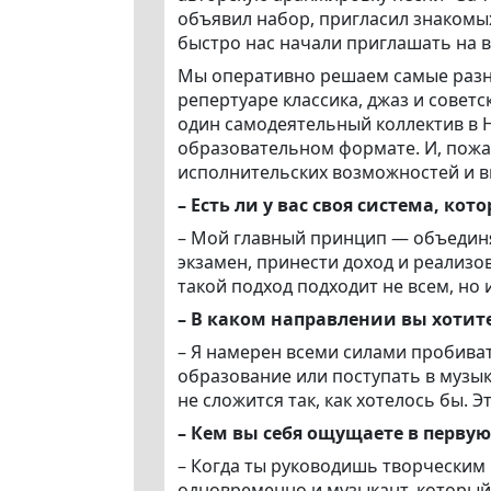
объявил набор, пригласил знакомы
быстро нас начали приглашать на в
Мы оперативно решаем самые разны
репертуаре классика, джаз и советс
один самодеятельный коллектив в 
образовательном формате. И, пожал
исполнительских возможностей и в
– Есть ли у вас своя система, ко
– Мой главный принцип — объединя
экзамен, принести доход и реализо
такой подход подходит не всем, но
– В каком направлении вы хотит
– Я намерен всеми силами пробиват
образование или поступать в музык
не сложится так, как хотелось бы.
– Кем вы себя ощущаете в перву
– Когда ты руководишь творческим 
одновременно и музыкант, который 