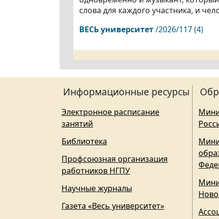
слова для каждого участника, и чел
ВЕСЬ
университет
/2026/117 (4)
Информационные ресурсы
Обр
Электронное расписание
Мини
занятий
Росс
Библиотека
Мини
обра
Профсоюзная организация
Феде
работников НГПУ
Мини
Научные журналы
Ново
Газета «Весь университет»
Ассо