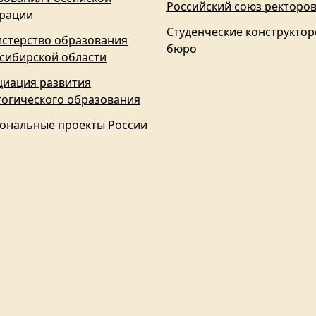
Российский союз ректоро
рации
Студенческие конструктор
стерство образования
бюро
сибирской области
циация развития
гогического образования
ональные проекты России