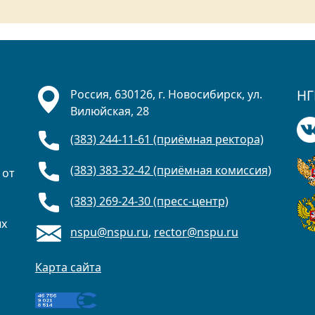
НГ
Россия, 630126, г. Новосибирск, ул.
Вилюйская, 28
(383) 244-11-61 (приёмная ректора)
(383) 383-32-42 (приёмная комиссия)
 от
(383) 269-24-30 (пресс-центр)
ых
nspu@nspu.ru
,
rector@nspu.ru
Карта сайта