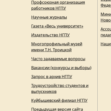
Профсоюзная организация
Феде
работников НГПУ
Мини
Научные журналы
Ново
Газета «Весь университет»
Ассо
Издательство НГПУ
педа
Многопрофильный музей
Наци
имени Т.Н. Троицкой
Часто задаваемые вопросы
Вакансии (конкурсы и выборы)
Запрос в архив НГПУ
Трудоустройство студентов и
выпускников
Куйбышевский филиал НГПУ
Предыдущая версия сайта