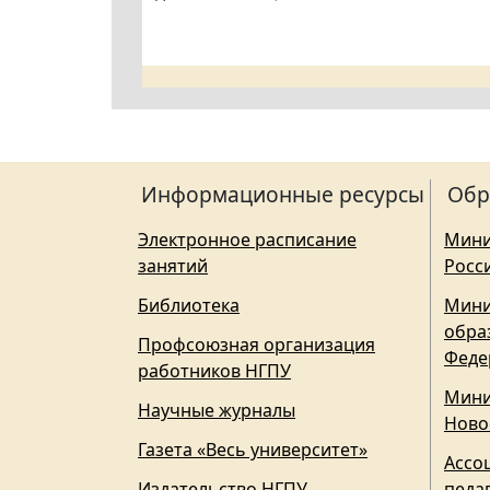
Информационные ресурсы
Обр
Электронное расписание
Мини
занятий
Росс
Библиотека
Мини
обра
Профсоюзная организация
Феде
работников НГПУ
Мини
Научные журналы
Ново
Газета «Весь университет»
Ассо
Издательство НГПУ
педа