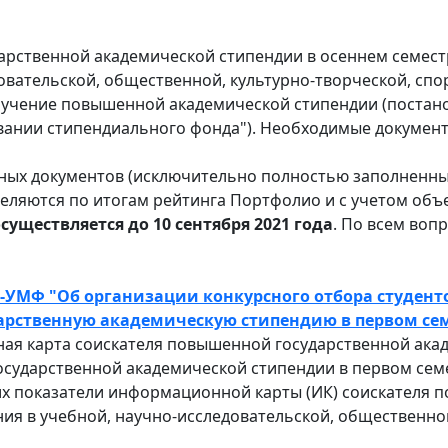
арственной академической стипендии в осеннем семестр
овательской, общественной, культурно-творческой, сп
олучение повышенной академической стипендии (постан
вании стипендиального фонда"). Необходимые документы
ных документов (исключительно полностью заполненных
деляются по итогам рейтинга Портфолио и с учетом об
ществляется до 10 сентября 2021 года
. По всем воп
07-УМФ "Об организации конкурсного отбора студен
ственную академическую стипендию в первом семес
я карта соискателя повышенной государственной акад
сударственной академической стипендии в первом семес
х показатели информационной карты (ИК) соискателя 
ия в учебной, научно-исследовательской, общественно