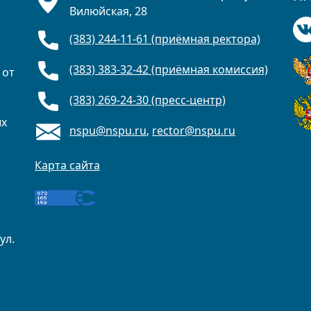
Вилюйская, 28
(383) 244-11-61 (приёмная ректора)
(383) 383-32-42 (приёмная комиссия)
 от
(383) 269-24-30 (пресс-центр)
ых
nspu@nspu.ru
,
rector@nspu.ru
Карта сайта
ул.