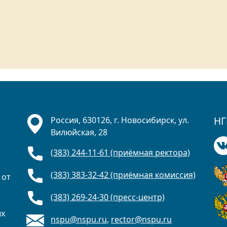
НГ
Россия, 630126, г. Новосибирск, ул.
Вилюйская, 28
(383) 244-11-61 (приёмная ректора)
(383) 383-32-42 (приёмная комиссия)
 от
(383) 269-24-30 (пресс-центр)
ых
nspu@nspu.ru
,
rector@nspu.ru