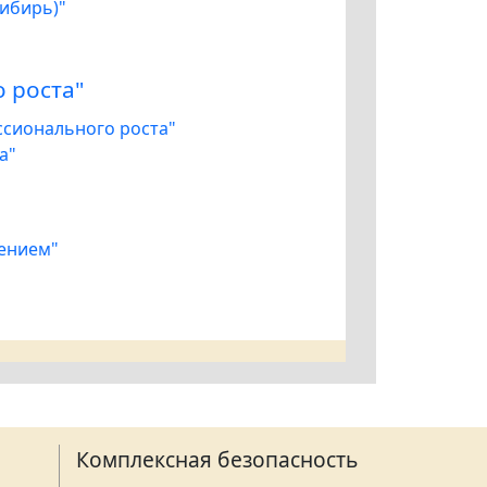
Сибирь)"
 роста"
ссионального роста"
а"
чением"
Комплексная безопасность