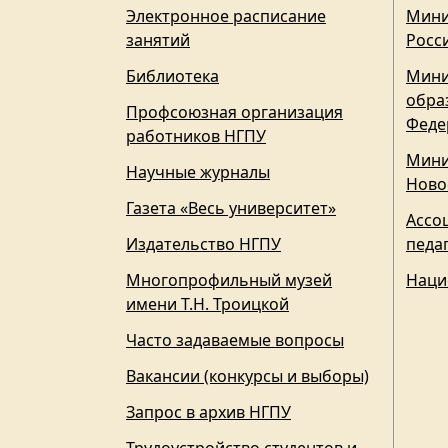
Электронное расписание
Мини
занятий
Росс
Библиотека
Мини
обра
Профсоюзная организация
Феде
работников НГПУ
Мини
Научные журналы
Ново
Газета «Весь университет»
Ассо
Издательство НГПУ
педа
Многопрофильный музей
Наци
имени Т.Н. Троицкой
Часто задаваемые вопросы
Вакансии (конкурсы и выборы)
Запрос в архив НГПУ