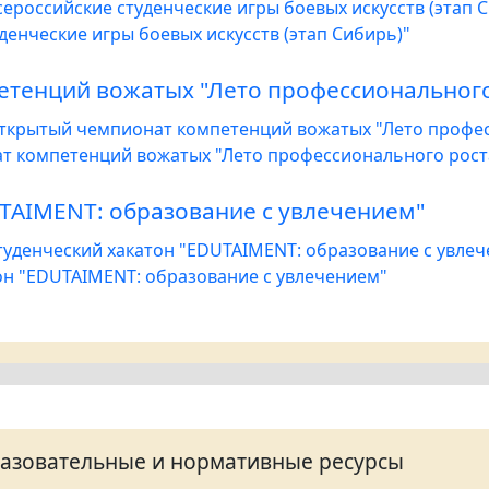
сероссийские студенческие игры боевых искусств (этап 
уденческие игры боевых искусств (этап Сибирь)"
тенций вожатых "Лето профессионального
Открытый чемпионат компетенций вожатых "Лето профе
т компетенций вожатых "Лето профессионального рост
UTAIMENT: образование с увлечением"
туденческий хакатон "EDUTAIMENT: образование с увле
он "EDUTAIMENT: образование с увлечением"
азовательные и нормативные ресурсы