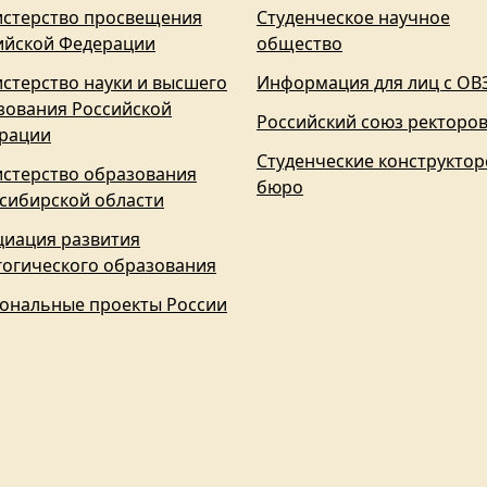
стерство просвещения
Студенческое научное
ийской Федерации
общество
стерство науки и высшего
Информация для лиц с ОВ
зования Российской
Российский союз ректоро
рации
Студенческие конструктор
стерство образования
бюро
сибирской области
циация развития
гогического образования
ональные проекты России