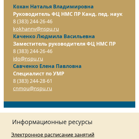
Кохан Наталья Владимировна
Руководитель ФЦ НМС ПР Канд. пед. наук
8 (383) 244-26-46
kokhannv@nspu.ru
Каченко Людмила Васильевна
Заместитель руководителя ФЦ НМС ПР
8 (383) 244-26-46
ido@nspu.ru
Савченко Елена Павловна
Специалист по УМР
8 (383) 244-28-61
cnmou@nspu.ru
Информационные ресурсы
Электронное расписание занятий