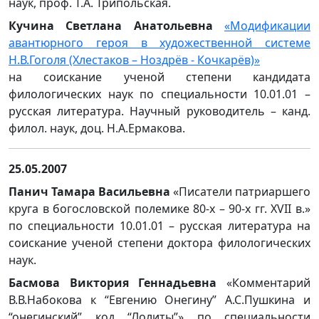
наук, проф. Т.А. Трипольская.
Кучина Светлана Анатольевна
«Модификации
авантюрного героя в художественной системе
Н.В.Гоголя (Хлестаков – Ноздрёв - Кочкарёв)»
на соискание ученой степени кандидата
филологических наук по специальности 10.01.01 –
русская литература. Научный руководитель – канд.
филол. наук, доц. Н.А.Ермакова.
25.05.2007
Панич Тамара Васильевна
«Писатели патриаршего
круга в богословской полемике 80-х – 90-х гг. XVII в.»
по специальности 10.01.01 – русская литература на
соискание ученой степени доктора филологических
наук.
Басмова Виктория Геннадьевна
«Комментарий
В.В.Набокова к “Евгению Онегину” А.С.Пушкина и
“онегинский” код “Лолиты”» по специальности