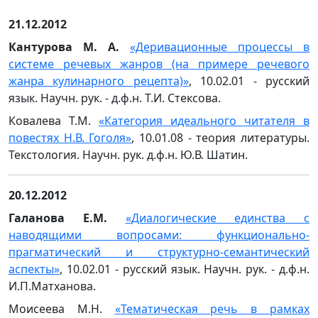
21.12.2012
Кантурова М. А.
«Деривационные процессы в
системе речевых жанров (на примере речевого
жанра кулинарного рецепта)»
, 10.02.01 - русский
язык. Научн. рук. - д.ф.н. Т.И. Стексова.
Ковалева Т.М.
«Категория идеального читателя в
повестях Н.В. Гоголя»
, 10.01.08 - теория литературы.
Текстология. Научн. рук. д.ф.н. Ю.В. Шатин.
20.12.2012
Галанова Е.М.
«
Диалогические единства с
наводящими вопросами: функционально-
прагматический и структурно-семантический
аспекты
»
, 10.02.01 - русский язык. Научн. рук. - д.ф.н.
И.П.Матханова.
Моисеева М.Н.
«
Тематическая речь в рамках