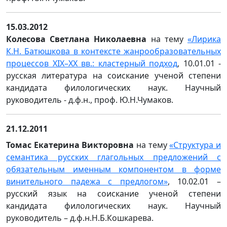
15.03.2012
Колесова Светлана Николаевна
на тему
«
Лирика
К.Н. Батюшкова в контексте жанрообразовательных
процессов XIX–XX вв.: кластерный подход
, 10.01.01 -
русская литература на соискание ученой степени
кандидата филологических наук. Научный
руководитель - д.ф.н., проф. Ю.Н.Чумаков.
2
1.12.2011
Т
омас Екатерина Викторовна
на тему
«Структура и
семантика русских глагольных предложений с
обязательным именным компонентом в форме
винительного падежа с предлогом»
, 10.02.01 –
русский язык на соискание ученой степени
кандидата филологических наук. Научный
руководитель – д.ф.н.Н.Б.Кошкарева.