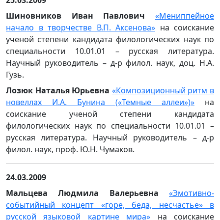
25.03.2009
Шиновников Иван Павлович
«Мениппейное
начало в творчестве В.П. Аксенова»
на соискание
ученой степени кандидата филологических наук по
специальности 10.01.01 – русская литература.
Научный руководитель – д-р филол. наук, доц. Н.А.
Гузь.
Лозюк Наталья Юрьевна
«Композиционный ритм в
новеллах И.А. Бунина («Темные аллеи»)»
на
соискание ученой степени кандидата
филологических наук по специальности 10.01.01 –
русская литература. Научный руководитель – д-р
филол. наук, проф. Ю.Н. Чумаков.
24.03.2009
Мальцева Людмила Валерьевна
«Эмотивно-
событийный концепт «горе, беда, несчастье» в
русской языковой картине мира»
на соискание