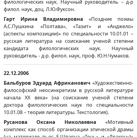
филологических наук. Научный руководитель – д-р
филол. наук, доц. Л.Ю.Фуксон.
Гарт Ирина Владимировна
«Поздние поэмы
А.С.Пушкина «Полтава», «Тазит» и «Анджело»
(аспекты композиции)» по специальности 10.01.01 –
русская литература на соискание ученой степени
кандидата филологических наук. Научный
руководитель - д-р. филол. наук, проф. Ю.Н.Чумаков.
22.12.2006
Бальбуров Эдуард Африканович
«Художественно-
философский неосинкретизм в русской литературе
начала ХХ века» (на соискание ученой степени
доктора филологических наук по специальности
10.01.08 – теория литературы. Текстология).
Русанова Оксана Николаевна
«Мотивный
комплекс как способ организации эпической драмы
(на материале пьес Е.Шварца «Тень» и «Дракон»)»