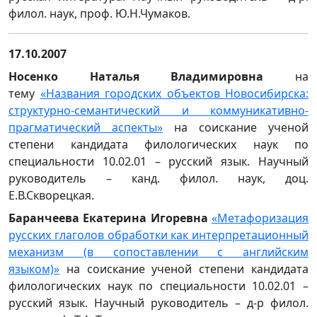
филол. наук, проф. Ю.Н.Чумаков.
17.10.2007
Носенко Наталья Владимировна
на
тему
«Названия городских объектов Новосибирска:
структурно-семантический и коммуникативно-
прагматический аспекты»
на соискание ученой
степени кандидата филологических наук по
специальности 10.02.01 – русский язык. Научный
руководитель – канд. филол. наук, доц.
Е.В.Скворецкая.
Баранчеева Екатерина Игоревна
«Метафоризация
русских глаголов обработки как интерпретационный
механизм (в сопоставлении с английским
языком)»
на соискание ученой степени кандидата
филологических наук по специальности 10.02.01 –
русский язык. Научный руководитель – д-р филол.