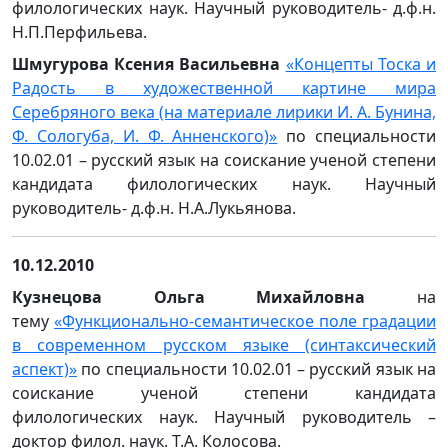
филологических наук. Научный руководитель- д.ф.н.
Н.П.Перфильева.
Шмугурова Ксения Васильевна
«Концепты Тоска и
Радость в художественной картине мира
Серебряного века (на материале лирики И. А. Бунина,
Ф. Сологуба, И. Ф. Анненского)»
по специальности
10.02.01 – русский язык на соискание ученой степени
кандидата филологических наук. Научный
руководитель- д.ф.н. Н.А.Лукьянова.
10.12.2010
К
узнецова Ольга Михайловна
на
тему
«Функционально-семантическое поле градации
в современном русском языке (синтаксический
аспект)»
по специальности 10.02.01 – русский язык на
соискание ученой степени кандидата
филологических наук. Научный руководитель –
доктор филол. наук. Т.А. Колосова.