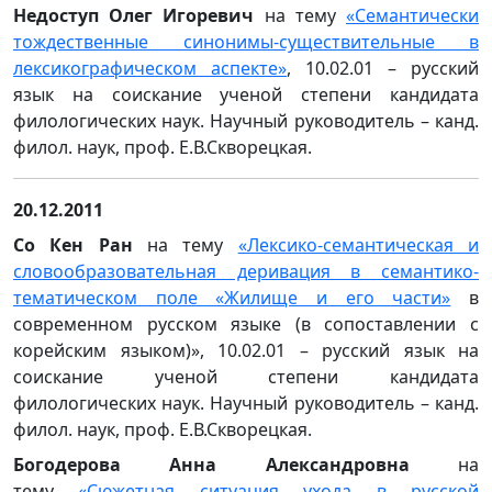
Недоступ Олег Игоревич
на тему
«
Семантически
тождественные синонимы-существительные в
лексикографическом аспекте
»
, 10.02.01 – русский
язык на соискание ученой степени кандидата
филологических наук. Научный руководитель – канд.
филол. наук, проф. Е.В.Скворецкая.
20.12.2011
Со Кен Ран
на тему
«Лексико-семантическая и
словообразовательная деривация в семантико-
тематическом поле «Жилище и его части»
в
современном русском языке (в сопоставлении с
корейским языком)», 10.02.01 – русский язык на
соискание ученой степени кандидата
филологических наук. Научный руководитель – канд.
филол. наук, проф. Е.В.Скворецкая.
Богодерова Анна Александровна
на
тему
«Сюжетная ситуация ухода в русской