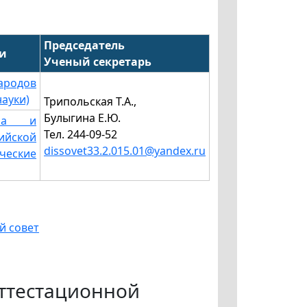
Председатель
ти
Ученый секретарь
ародов
ауки)
Трипольская Т.А.,
Булыгина Е.Ю.
ура и
Тел. 244-09-52
ийской
dissovet33.2.015.01@yandex.ru
ческие
й совет
ттестационной