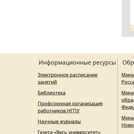
Информационные ресурсы
Обр
Электронное расписание
Мини
занятий
Росс
Библиотека
Мини
обра
Профсоюзная организация
Феде
работников НГПУ
Мини
Научные журналы
Ново
Газета «Весь университет»