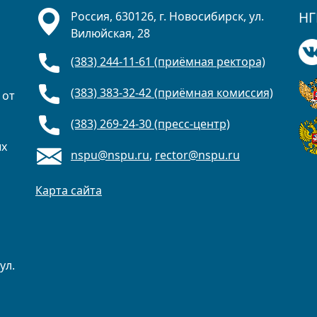
НГ
Россия, 630126, г. Новосибирск, ул.
Вилюйская, 28
(383) 244-11-61 (приёмная ректора)
(383) 383-32-42 (приёмная комиссия)
 от
(383) 269-24-30 (пресс-центр)
ых
nspu@nspu.ru
,
rector@nspu.ru
Карта сайта
ул.