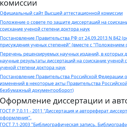
комиссии
Официальный сайт Высшей аттестационной комиссии
Положение
о совете по защите диссертаций на соискани
соискание ученой степени доктора наук
Постановление Правительства РФ от 24.09.2013 N 842 (ре
присуждения ученых степеней" (вместе с "Положением 
Перечень рецензируемых научных изданий, в которых
научные результаты диссертаций на соискание ученой с
ученой степени доктора наук
Постановление Правительства Российской Федерации от
изменений в некоторые акты Правительства Российской
безбумажный документооборот
)
Оформление диссертации и авт
ГОСТ Р 7.0.11 - 2011 "Диссертация и автореферат диссер
оформления".
ГОСТ 7.1-2003 "Библиографическая запись. Библиограф