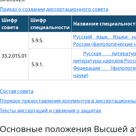
Приказ о создании диссертационного совета
Шифр
Шифр
Название специальнос
совета
специальности
Русский язык. Языки н
5.9.5.
России (филологические н
Русская литерат
33.2.015.01
литературы народов Росс
5.9.1.
Федерации (филологи
науки)
Состав совета
Порядок предоставления документов в диссертационны
Тексты диссертаций и сведения о защитах
Основные положения Высшей а