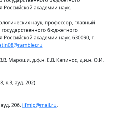
о государственного бюджетного
я Российской академии наук.
логических наук, профессор, главный
о государственного бюджетного
Российской академии наук. 630090, г.
atin08@rambler.ru
В. Мароши, д.ф.н. Е.В. Капинос, д.и.н. О.И.
 к.3, ауд. 202).
ауд. 206,
iifmip@mail.ru
.