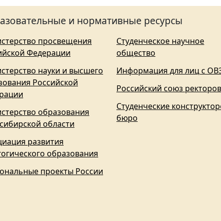
азовательные и нормативные ресурсы
стерство просвещения
Студенческое научное
ийской Федерации
общество
стерство науки и высшего
Информация для лиц с ОВ
зования Российской
Российский союз ректоро
рации
Студенческие конструктор
стерство образования
бюро
сибирской области
циация развития
гогического образования
ональные проекты России