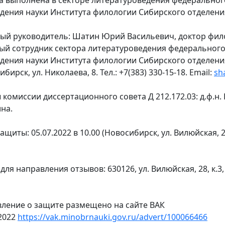
а выполнена в секторе литературоведения федеральног
дения науки Института филологии Сибирского отделени
ый руководитель: Шатин Юрий Васильевич, доктор фило
ый сотрудник сектора литературоведения федеральног
дения науки Института филологии Сибирского отделения 
бирск, ул. Николаева, 8. Тел.: +7(383) 330-15-18. Email:
sh
комиссии диссертационного совета Д 212.172.03: д.ф.н. В.
на.
ащиты: 05.07.2022 в 10.00 (Новосибирск, ул. Вилюйская, 28,
для направления отзывов: 630126, ул. Вилюйская, 28, к.3, 
ление о защите размещено на сайте ВАК
.2022
https://vak.minobrnauki.gov.ru/advert/100066466