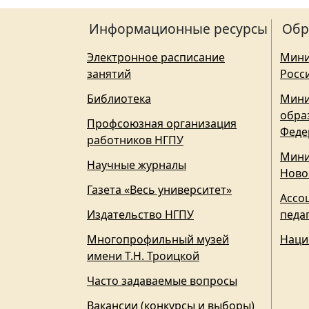
Информационные ресурсы
Обр
Электронное расписание
Мини
занятий
Росс
Библиотека
Мини
обра
Профсоюзная организация
Феде
работников НГПУ
Мини
Научные журналы
Ново
Газета «Весь университет»
Ассо
Издательство НГПУ
педа
Многопрофильный музей
Наци
имени Т.Н. Троицкой
Часто задаваемые вопросы
Вакансии (конкурсы и выборы)