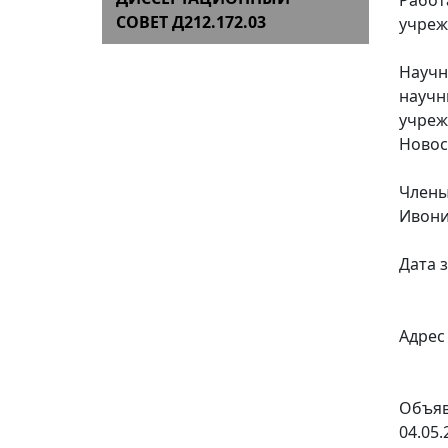
Работ
СОВЕТ Д212.172.03
учреж
Научн
научн
учреж
Новоси
Члены 
Ивони
Дата з
Адрес 
Объяв
04.05