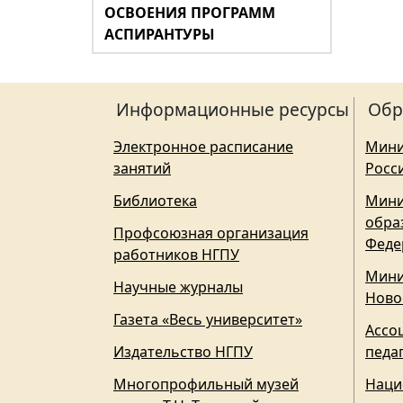
ОСВОЕНИЯ ПРОГРАММ
АСПИРАНТУРЫ
Информационные ресурсы
Обр
Электронное расписание
Мини
занятий
Росс
Библиотека
Мини
обра
Профсоюзная организация
Феде
работников НГПУ
Мини
Научные журналы
Ново
Газета «Весь университет»
Ассо
Издательство НГПУ
педа
Многопрофильный музей
Наци