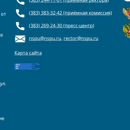
(383) 244-11-61 (приёмная ректора)
(383) 383-32-42 (приёмная комиссия)
 от
(383) 269-24-30 (пресс-центр)
ых
nspu@nspu.ru
,
rector@nspu.ru
Карта сайта
ул.
ие