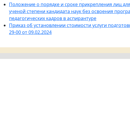
Положение о
поряд
ке
и
сроке
прикрепления
лиц
дл
ученой
степени
кандидата
наук
без
освоения
прогр
педагогических
кадров
в
аспирантуре
Приказ об установлении стоимости услуги подготов
29-00 от 09.02.2024