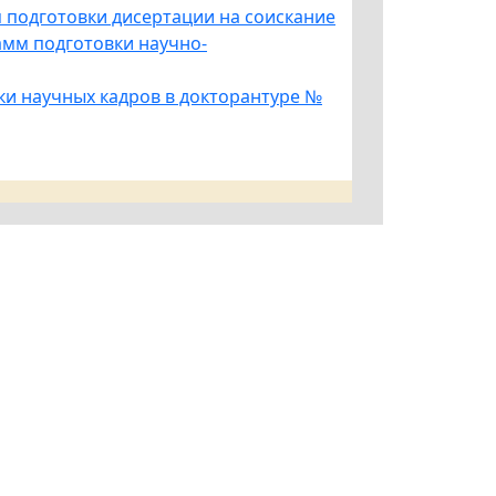
я
подготовки
дисертации
на
соискание
амм
подготовки
научно
-
ки научных кадров в докторантуре №