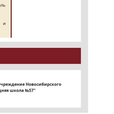
ель
 и
учреждение Новосибирского
дняя школа №57"