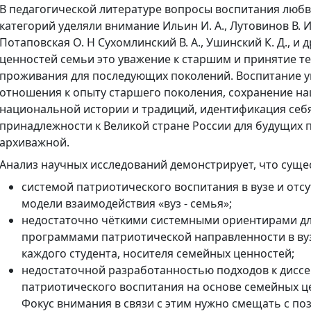
В педагогической литературе вопросы воспитания любви
категорий уделяли внимание Ильин И. А., Лутовинов В. И.,
Потаповская О. Н Сухомлинский В. А., Ушинский К. Д., и 
ценностей семьи это уважение к старшим и принятие 
проживания для последующих поколений. Воспитание у
отношения к опыту старшего поколения, сохранение н
национальной истории и традиций, идентификация себя
принадлежности к Великой стране России для будущих п
архиважной.
Анализ научных исследований демонстрирует, что суще
системой патриотического воспитания в вузе и от
модели взаимодействия «вуз - семья»;
недостаточно чёткими системными ориентирами дл
программами патриотической направленности в вузе
каждого студента, носителя семейных ценностей;
недостаточной разработанностью подходов к дисс
патриотического воспитания на основе семейных це
Фокус внимания в связи с этим нужно смещать с по