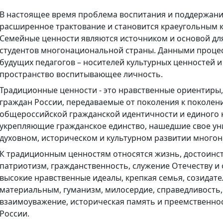
В настоящее время проблема воспитания и поддержани
расширенное трактование и становится краеугольным 
Семейные ценности являются источником и основой д
студентов многонациональной страны. Данными процес
будущих педагогов – носителей культурных ценностей
пространство воспитывающее личность.
Традиционные ценности - это нравственные ориентир
граждан России, передаваемые от поколения к поколен
общероссийской гражданской идентичности и единого к
укрепляющие гражданское единство, нашедшие свое ун
духовном, историческом и культурном развитии много
К традиционным ценностям относятся жизнь, достоинст
патриотизм, гражданственность, служение Отечеству и о
высокие нравственные идеалы, крепкая семья, созидате
материальным, гуманизм, милосердие, справедливость
взаимоуважение, историческая память и преемственнос
России.