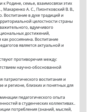
 к Родине, семье, взаимосвязи этих
 Макаренко А. С., Пионтковский В. В.,
др. Воспитание в духе традиций и
территориальной целостности страны
важительного, вдумчивого
ациональных достижений,
 как россиянина. Воспитание
едагогов является актуальной и
ствуют противоречия между:
сутствием научно-обоснованной
я патриотического воспитания и
 и регионе, близких и понятных для
еминации педагогического опыта
нностей в студенческих коллективах..
зиции потребления (знаний, мыслей,