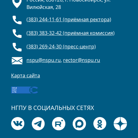
Вилюйская, 28
(383) 244-11-61 (приёмная ректора)
(383) 383-32-42 (приёмная комиссия)
(383) 269-24-30 (пресс-центр)
nspu@nspu.ru
,
rector@nspu.ru
Карта сайта
НГПУ В СОЦИАЛЬНЫХ СЕТЯХ