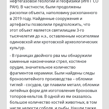
нефтегазовой геологии и геофизики (ИНГГ СО
РАН). В частности, были продолжены
раскопки объекта, наполовину раскопанного
в 2019 году. Найденные сооружения и
артефакты позволили предположить, что
этот объект является святилищем 3-го
тысячелетия до н.э., оставленным носителями
одиновской или кротовской археологических
культур.
- В границах двойного рва мы обнаружили
каменные наконечники стрел, костяное
орудие, значительное количество
фрагментов керамики. Были найдены следы
бронзолитейного производства – обломки
тиглей - сосудов, где плавили металл, обломки
литейных форм для изготовления бронзовых
топоров-кельтов. В одной из ям оказалось
большое количество костей животных, в том
числе челюсти соболя, и рыбы. Нашли также