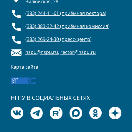
Вилюйская, 28
(383) 244-11-61 (приёмная ректора)
(383) 383-32-42 (приёмная комиссия)
(383) 269-24-30 (пресс-центр)
nspu@nspu.ru
,
rector@nspu.ru
Карта сайта
НГПУ В СОЦИАЛЬНЫХ СЕТЯХ