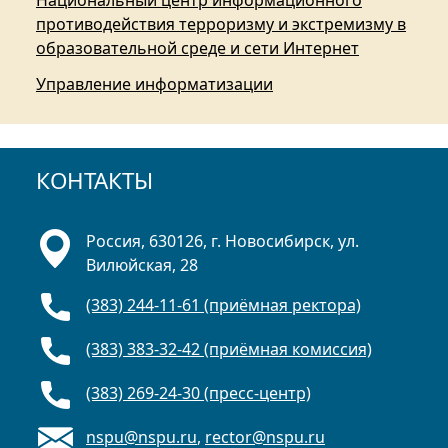
Национальный центр информационного
противодействия терроризму и экстремизму в
образовательной среде и сети Интернет
Управление информатизации
КОНТАКТЫ
Россия, 630126, г. Новосибирск, ул.
Вилюйская, 28
(383) 244-11-61 (приёмная ректора)
(383) 383-32-42 (приёмная комиссия)
(383) 269-24-30 (пресс-центр)
nspu@nspu.ru
,
rector@nspu.ru