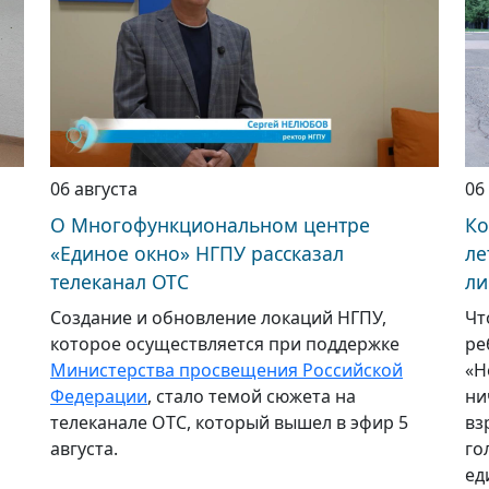
06 августа
06
О Многофункциональном центре
Ко
«Единое окно» НГПУ рассказал
ле
телеканал ОТС
ли
Создание и обновление локаций НГПУ,
Чт
которое осуществляется при поддержке
ре
Министерства просвещения Российской
«Н
Федерации
, стало темой сюжета на
ни
телеканале ОТС, который вышел в эфир 5
вз
августа.
го
ед