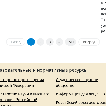
ме
пс
пс
Та
ув
ра
Назад
1
2
3
4
1511
Вперед
азовательные и нормативные ресурсы
стерство просвещения
Студенческое научное
ийской Федерации
общество
стерство науки и высшего
Информация для лиц с ОВ
зования Российской
Российский союз ректоро
рации