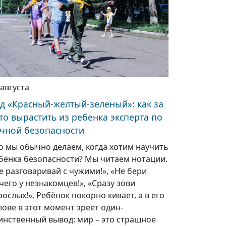
 августа
д «Красный-желтый-зеленый»: как за
то вырастить из ребенка эксперта по
чной безопасности
о мы обычно делаем, когда хотим научить
бёнка безопасности? Мы читаем нотации.
е разговаривай с чужими!», «Не бери
чего у незнакомцев!», «Сразу зови
рослых!». Ребёнок покорно кивает, а в его
лове в этот момент зреет один-
инственный вывод: мир – это страшное