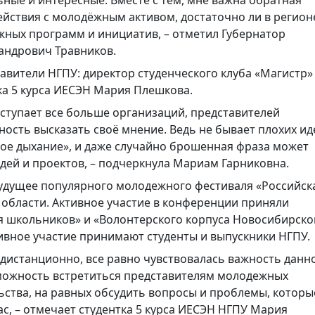
ные и интересные. Вместе с тем, мне важна обратная
действия с молодёжным активом, достаточно ли в регион
ных программ и инициатив, – отметил Губернатор
андрович Травников.
авители НГПУ: директор студенческого клуба «Магистр»
ка 5 курса ИЕСЭН Мария Плешкова.
ыступает все больше организаций, представителей
ность высказать своё мнение. Ведь не бывает плохих ид
рое дыхание», и даже случайно брошенная фраза может
дей и проектов, – подчеркнула Мариам Гарниковна.
удущее популярного молодежного фестиваля «Российск
 области. Активное участие в конференции приняли
я школьников» и «Волонтерского корпуса Новосибирско
тивное участие принимают студенты и выпускники НГПУ.
и дистанционно, все равно чувствовалась важность данн
можность встретиться представителям молодежных
ьства, на равных обсудить вопросы и проблемы, которы
ас, – отмечает студентка 5 курса ИЕСЭН НГПУ Мария