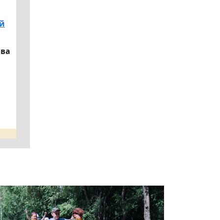
ой
ова