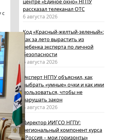
центре «Единое окно» НГПУ
рассказал телеканал ОТС
 с
6 августа 2026
Код «Красный-желтый-зеленый»:
как за лето вырастить из
ребенка эксперта по личной
безопасности
6 августа 2026
Эксперт НГПУ объяснил, как
выбрать «умные» очки и как ими
пользоваться, чтобы не
нарушать закон
5 августа 2026
Директор ИИГСО НГПУ:
региональный компонент курса
«Россия – мои горизонты»