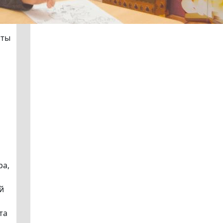
нты
ра,
й
та