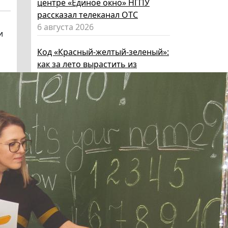
центре «Единое окно» НГПУ
рассказал телеканал ОТС
6 августа 2026
и
Код «Красный-желтый-зеленый»:
как за лето вырастить из
ребенка эксперта по личной
безопасности
6 августа 2026
Эксперт НГПУ объяснил, как
выбрать «умные» очки и как ими
пользоваться, чтобы не
нарушать закон
5 августа 2026
Директор ИИГСО НГПУ:
региональный компонент курса
«Россия – мои горизонты»