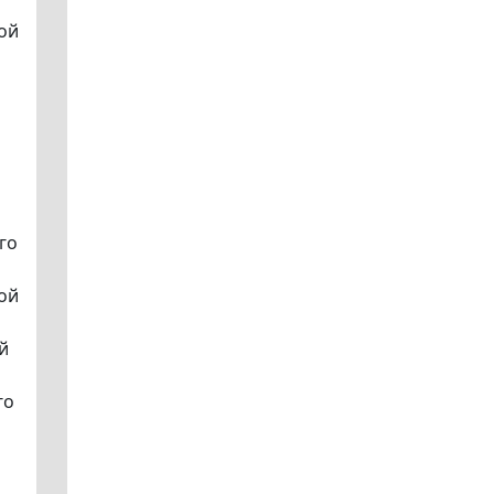
ой
го
ой
й
го