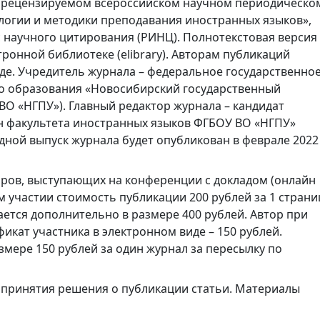
в рецензируемом всероссийском научном периодическо
огии и методики преподавания иностранных языков»,
 научного цитирования (РИНЦ). Полнотекстовая версия
ронной библиотеке (elibrary). Авторам публикаций
де. Учредитель журнала – федеральное государственно
о образования «Новосибирский государственный
ВО «НГПУ»). Главный редактор журнала – кандидат
ан факультета иностранных языков ФГБОУ ВО «НГПУ»
дной выпуск журнала будет опубликован в феврале 2022
оров, выступающих на конференции с докладом (онлайн
м участии стоимость публикации 200 рублей за 1 страни
ется дополнительно в размере 400 рублей. Автор при
икат участника в электронном виде – 150 рублей.
мере 150 рублей за один журнал за пересылку по
о принятия решения о публикации статьи. Материалы