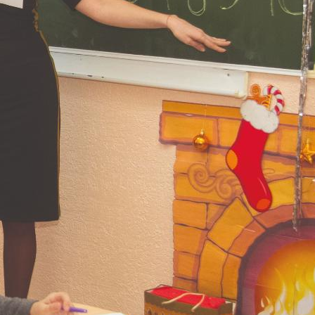
поможет школьникам с
выбором актуальной профессии
5 августа 2026
НГПУ ждет первокурсников на
собрания по зачислению
4 августа 2026