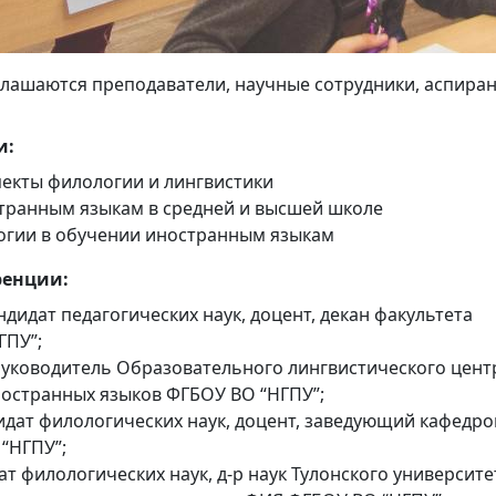
глашаются преподаватели, научные сотрудники, аспира
и:
пекты филологии и лингвистики
странным языкам в средней и высшей школе
огии в обучении иностранным языкам
ренции:
ндидат педагогических наук, доцент, декан факультета
ГПУ”;
уководитель Образовательного лингвистического цент
ностранных языков ФГБОУ ВО “НГПУ”;
идат филологических наук, доцент, заведующий кафедро
“НГПУ”;
т филологических наук, д-р наук Тулонского университе