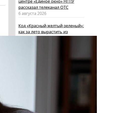
центре «Единое окно» НГПУ
рассказал телеканал ОТС
6 августа 2026
Код «Красный-желтый-зеленый»:
как за лето вырастить из
ребенка эксперта по личной
безопасности
6 августа 2026
Эксперт НГПУ объяснил, как
выбрать «умные» очки и как ими
пользоваться, чтобы не
нарушать закон
5 августа 2026
Директор ИИГСО НГПУ:
региональный компонент курса
«Россия – мои горизонты»