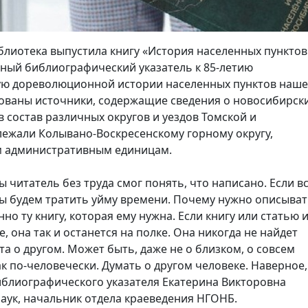
блиотека выпустила книгу «История населенных пунктов
ный библиографический указатель к 85-летию
ую дореволюционной истории населенных пунктов наше
рованы источники, содержащие сведения о новосибирск
 состав различных округов и уездов Томской и
лежали Колывано-Воскресенскому горному округу,
м административным единицам.
 читатель без труда смог понять, что написано. Если в
, мы будем тратить уйму времени. Почему нужно описыва
но ту книгу, которая ему нужна. Если книгу или статью 
, она так и останется на полке. Она никогда не найдет
бота о другом. Может быть, даже не о близком, о совсем
ак по-человечески. Думать о другом человеке. Наверное,
 библиографического указателя Екатерина Викторовна
аук, начальник отдела краеведения НГОНБ.