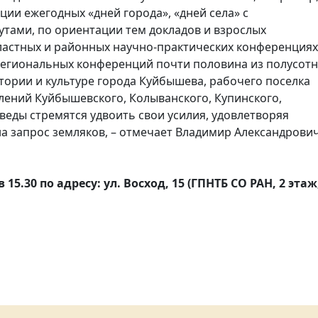
ии ежегодных «дней города», «дней села» с
тами, по ориентации тем докладов и взрослых
ластных и районных научно-практических конференциях
 региональных конференций почти половина из полусот
ории и культуре города Куйбышева, рабочего поселка
 селений Куйбышевского, Колыванского, Купинского,
веды стремятся удвоить свои усилия, удовлетворяя
а запрос земляков, – отмечает Владимир Александрови
15.30 по адресу: ул. Восход, 15 (ГПНТБ СО РАН, 2 этаж