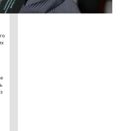
го
их
се
ть
из