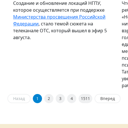
Создание и обновление локаций НГПУ,
Чт
которое осуществляется при поддержке
ре
Министерства просвещения Российской
«Н
Федерации
, стало темой сюжета на
ни
телеканале ОТС, который вышел в эфир 5
вз
августа.
го
ед
ме
пс
пс
Та
ув
ра
Назад
1
2
3
4
1511
Вперед