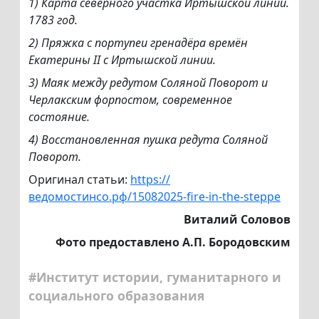
1) Карта северного участка Иртышской линии.
1783 год.
2) Пряжка с портупеи гренадёра времён
Екатерины II с Иртышской линии.
3) Маяк между редутом Соляной Поворот и
Черлакским форпостом, современное
состояние.
4)
Восстановленная пушка редута Соляной
Поворот.
Оригинал статьи:
https://
ведомостинсо.рф/15082025-fire-in-the-steppe
Виталий Соловов
Фото предоставлено А.П. Бородовским
#Институт истории, гуманитарного и
социального образования