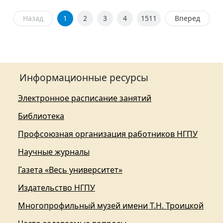
Назад
1
2
3
4
1511
Вперед
Информационные ресурсы
Электронное расписание занятий
Библиотека
Профсоюзная организация работников НГПУ
Научные журналы
Газета «Весь университет»
Издательство НГПУ
Многопрофильный музей имени Т.Н. Троицкой