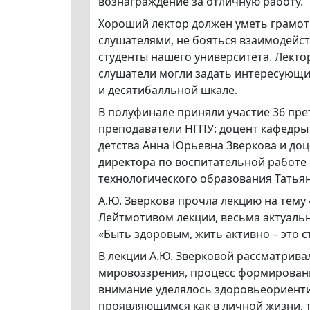
вознаграждение за отличную работу.
Хороший лектор должен уметь грамотн
слушателями, не бояться взаимодейст
студенты нашего университета. Лектор
слушатели могли задать интересующи
и десятибалльной шкале.
В полуфинале приняли участие 36 пре
преподаватели НГПУ: доцент кафедры
детства Анна Юрьевна Зверкова и доц
директора по воспитательной работе
технологического образования Татья
А.Ю. Зверкова прочла лекцию на тем
Лейтмотивом лекции, весьма актуальн
«Быть здоровым, жить активно – это с
В лекции А.Ю. Зверковой рассматрив
мировоззрения, процесс формирован
внимание уделялось здоровьеориенти
проявляющимся как в личной жизни, 