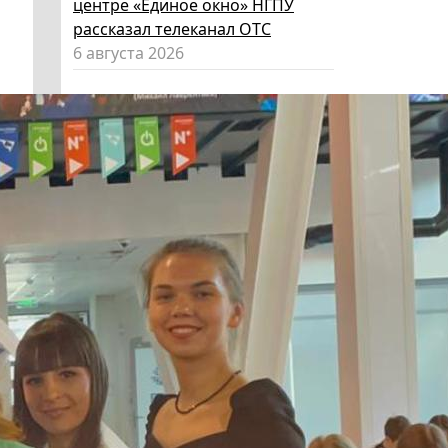
центре «Единое окно» НГПУ
рассказал телеканал ОТС
6 августа 2026
Код «Красный-желтый-зеленый»:
как за лето вырастить из
ребенка эксперта по личной
безопасности
6 августа 2026
Эксперт НГПУ объяснил, как
выбрать «умные» очки и как ими
пользоваться, чтобы не
нарушать закон
5 августа 2026
Директор ИИГСО НГПУ:
региональный компонент курса
«Россия – мои горизонты»