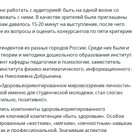
о работать с аудиторией: быть на одной волне со
вовать с ними. В качестве зрителей были приглашены
ам давалось 15-20 минут на выступление, после чего
е их вопросы и оценить конкурсантов по пяти критери
тендентов из разных городов России. Среди них были и
 теории и методики дошкольного образования институт
ент кафедры педагогики и психологии, заместитель
 института физико-математического, информационного 
на Николаевна Добрынина.
у «Здоровьеориентированное мировоззрение личности».
ой именно для студенческой молодежи, стал слоган:
тильно, позитивно!».
ались компоненты здоровьеориетированного
ия ключевой компетенции «быть здоровым». Особое
рованным «жестким», «мягким», «личностным» навыкам
так и профессиональной. Значимым аспектом