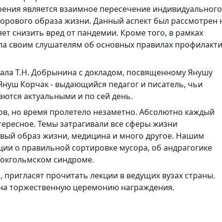
ения является взаимное пересечение индивидуального
орового образа жизни. Данный аспект был рассмотрен 
ет снизить вред от пандемии. Кроме того, в рамках
а своим слушателям об основных правилах профилакт
пала Т.Н. Добрынина с докладом, посвященному Янушу
Януш Корчак - выдающийся педагог и писатель, чьи
ются актуальными и по сей день.
ов, но время пролетело незаметно. Абсолютно каждый
нтересное. Темы затрагивали все сферы жизни
ровый образ жизни, медицина и много другое. Нашим
ии о правильной сортировке мусора, об андрагогике
Стокгольмском синдроме.
 пригласят прочитать лекции в ведущих вузах страны.
 на торжественную церемонию награждения.