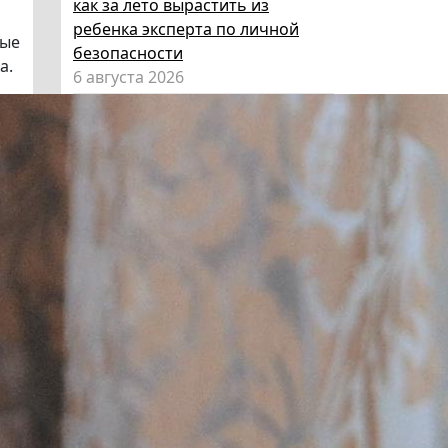
как за лето вырастить из
ребенка эксперта по личной
ные
безопасности
а.
6 августа 2026
Эксперт НГПУ объяснил, как
выбрать «умные» очки и как ими
пользоваться, чтобы не
нарушать закон
5 августа 2026
Директор ИИГСО НГПУ:
региональный компонент курса
«Россия – мои горизонты»
поможет школьникам с
выбором актуальной профессии
5 августа 2026
НГПУ ждет первокурсников на