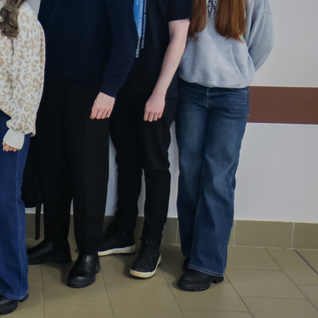
собрания по зачислению
4 августа 2026
В НГПУ состоялось зачисление
первокурсников по целевой,
отдельной и особой квотам
3 августа 2026