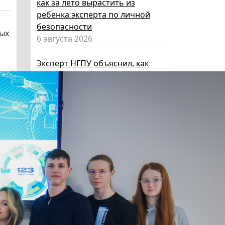
как за лето вырастить из
ребенка эксперта по личной
безопасности
ных
6 августа 2026
Эксперт НГПУ объяснил, как
выбрать «умные» очки и как ими
пользоваться, чтобы не
нарушать закон
5 августа 2026
Директор ИИГСО НГПУ:
региональный компонент курса
«Россия – мои горизонты»
поможет школьникам с
выбором актуальной профессии
5 августа 2026
НГПУ ждет первокурсников на