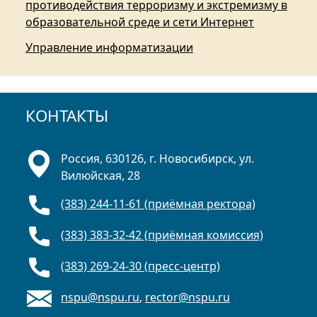
противодействия терроризму и экстремизму в
образовательной среде и сети Интернет
Управление информатизации
КОНТАКТЫ
Россия, 630126, г. Новосибирск, ул.
Вилюйская, 28
(383) 244-11-61 (приёмная ректора)
(383) 383-32-42 (приёмная комиссия)
(383) 269-24-30 (пресс-центр)
nspu@nspu.ru
,
rector@nspu.ru