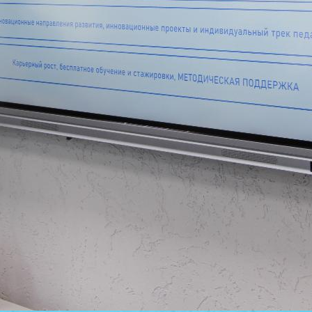
отдельной и особой квотам
3 августа 2026
Сергей Кравцов: в курс «Россия –
мои горизонты» с 2026/27
учебного года войдет
обязательный региональный
компонент
2 августа 2026