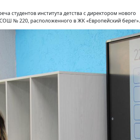
реча студентов института детства с директором нового
ОШ № 220, расположенного в ЖК «Европейский берег».