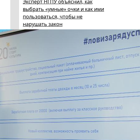
Эксперт НГПУ объяснил, как
выбрать «умные» очки и как ими
пользоваться, чтобы не
нарушать закон
5 августа 2026
Директор ИИГСО НГПУ:
региональный компонент курса
«Россия – мои горизонты»
поможет школьникам с
выбором актуальной профессии
5 августа 2026
НГПУ ждет первокурсников на
собрания по зачислению
4 августа 2026
В НГПУ состоялось зачисление
первокурсников по целевой,