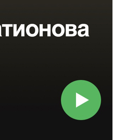
обязательный региональный
компонент
2 августа 2026
Обновление инфраструктуры
НГПУ: презентации готовых
локаций запланированы на
сентябрь
1 августа 2026