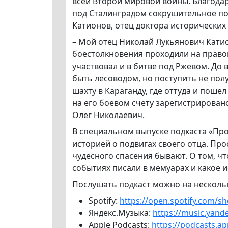
всей Второй мировой войны. Благодар
под Сталинградом сокрушительное по
Катионов, отец доктора исторических
– Мой отец Николай Лукьянович Катио
боестолкновения проходили на право
участвовал и в битве под Ржевом. До 
быть лесоводом, но поступить не полу
шахту в Караганду, где оттуда и поше
на его боевом счету зарегистрировано
Олег Николаевич.
В специальном выпуске подкаста «Пр
историей о подвигах своего отца. Про
чудесного спасения бывают. О том, ч
событиях писали в мемуарах и какое 
Послушать подкаст можно на несколь
Spotify:
https://open.spotify.com
Яндекс.Музыка:
https://music.yand
Apple Podcasts:
https://podcasts.a