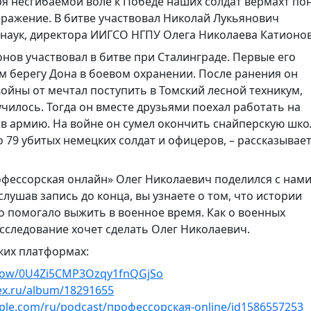
я несгибаемой воле к Победе наших солдат вермахт по
ражение. В битве участвовал Николай Лукьянович
 наук, директора ИИГСО НГПУ Олега Николаева Катионов
нов участвовал в битве при Сталинграде. Первые его
м берегу Дона в боевом охранении. После ранения он
войны от мечтал поступить в Томский лесной техникум,
чилось. Тогда он вместе друзьями поехал работать на
л в армию. На войне он сумел окончить снайперскую шко
 79 убитых немецких солдат и офицеров, – рассказывае
офессорская онлайн» Олег Николаевич поделился с нам
слушав запись до конца, вы узнаете о том, что истории
то помогало выжить в военное время. Как о военных
исследование хочет сделать Олег Николаевич.
ких платформах:
/show/0U4Zi5CMP3Ozqy1fnQGjSo
ex.ru/album/18291655
pple.com/ru/podcast/профессорская-online/id1586557253