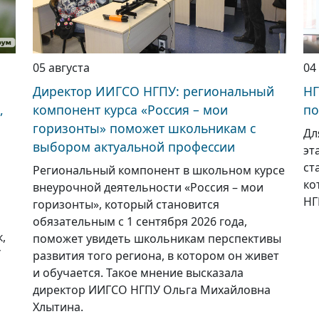
05 августа
04
Директор ИИГСО НГПУ: региональный
НГ
,
компонент курса «Россия – мои
по
горизонты» поможет школьникам с
Дл
выбором актуальной профессии
эт
ст
Региональный компонент в школьном курсе
ко
внеурочной деятельности «Россия – мои
НГ
горизонты», который становится
обязательным с 1 сентября 2026 года,
,
поможет увидеть школьникам перспективы
У
развития того региона, в котором он живет
и обучается. Такое мнение высказала
директор ИИГСО НГПУ Ольга Михайловна
Хлытина.