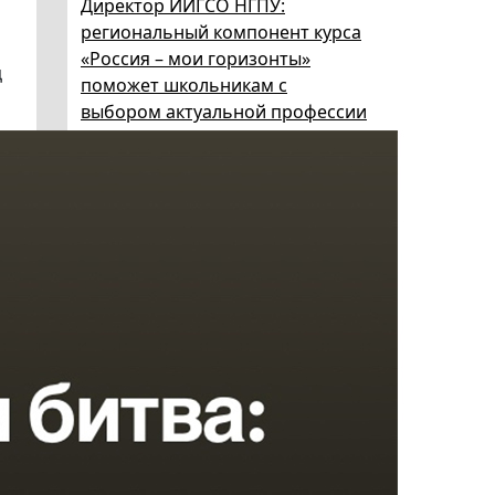
Директор ИИГСО НГПУ:
региональный компонент курса
«Россия – мои горизонты»
ц
поможет школьникам с
выбором актуальной профессии
5 августа 2026
НГПУ ждет первокурсников на
собрания по зачислению
4 августа 2026
В НГПУ состоялось зачисление
первокурсников по целевой,
отдельной и особой квотам
3 августа 2026
Сергей Кравцов: в курс «Россия –
мои горизонты» с 2026/27
учебного года войдет