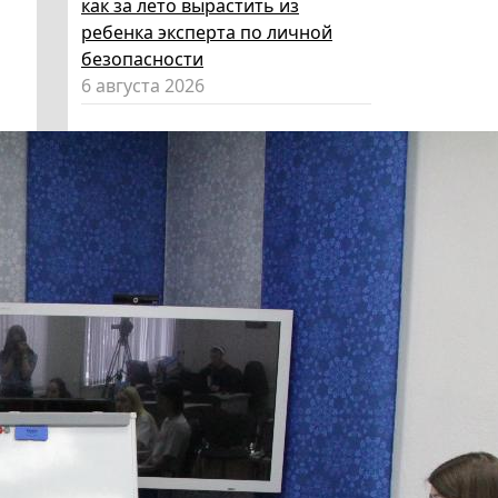
как за лето вырастить из
ребенка эксперта по личной
безопасности
6 августа 2026
Эксперт НГПУ объяснил, как
выбрать «умные» очки и как ими
пользоваться, чтобы не
нарушать закон
5 августа 2026
Директор ИИГСО НГПУ:
региональный компонент курса
«Россия – мои горизонты»
поможет школьникам с
выбором актуальной профессии
5 августа 2026
НГПУ ждет первокурсников на