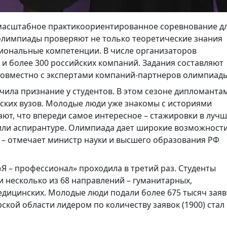
 масштабное практикоориентированное соревнование д
 олимпиады проверяют не только теоретические знания
сиональные компетенции. В числе организаторов
 и более 300 российских компаний. Задания составляют
совместно с экспертами компаний-партнеров олимпиад
чила признание у студентов. В этом сезоне дипломанта
ских вузов. Молодые люди уже знакомы с историями
ают, что впереди самое интересное – стажировки в луч
 или аспирантуре. Олимпиада дает широкие возможност
 – отмечает министр науки и высшего образования РФ
«Я – профессионал» проходила в третий раз. Студенты
и несколько из 68 направлений – гуманитарных,
едицинских. Молодые люди подали более 675 тысяч заяв
рской области лидером по количеству заявок (1900) стал