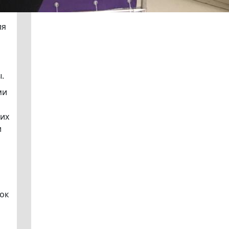
ля
ы.
ми
ших
и
ок