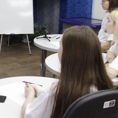
собрания по зачислению
4 августа 2026
В НГПУ состоялось зачисление
первокурсников по целевой,
отдельной и особой квотам
3 августа 2026