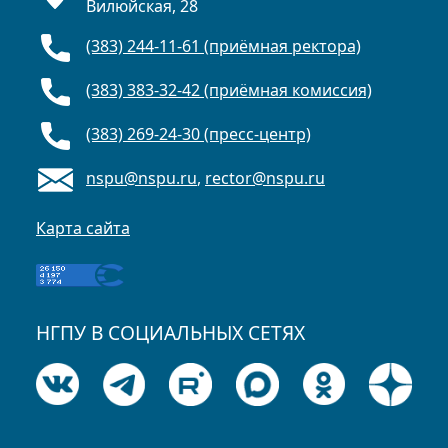
Вилюйская, 28
(383) 244-11-61 (приёмная ректора)
(383) 383-32-42 (приёмная комиссия)
(383) 269-24-30 (пресс-центр)
nspu@nspu.ru
,
rector@nspu.ru
Карта сайта
НГПУ В СОЦИАЛЬНЫХ СЕТЯХ