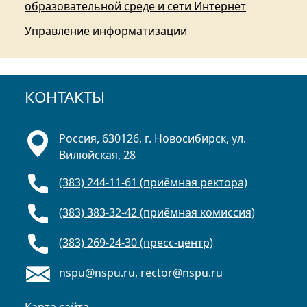
образовательной среде и сети Интернет
Управление информатизации
КОНТАКТЫ
Россия, 630126, г. Новосибирск, ул.
Вилюйская, 28
(383) 244-11-61 (приёмная ректора)
(383) 383-32-42 (приёмная комиссия)
(383) 269-24-30 (пресс-центр)
nspu@nspu.ru
,
rector@nspu.ru