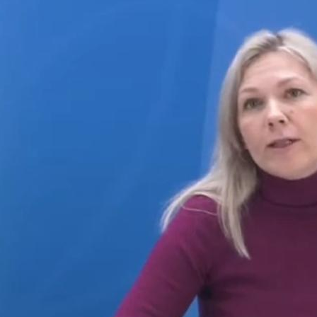
поможет школьникам с
выбором актуальной профессии
5 августа 2026
НГПУ ждет первокурсников на
собрания по зачислению
4 августа 2026