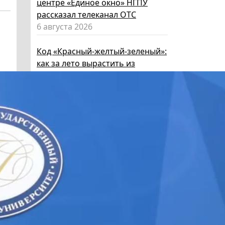
центре «Единое окно» НГПУ
рассказал телеканал ОТС
6 августа 2026
Код «Красный-желтый-зеленый»:
как за лето вырастить из
ребенка эксперта по личной
безопасности
6 августа 2026
Эксперт НГПУ объяснил, как
выбрать «умные» очки и как ими
пользоваться, чтобы не
нарушать закон
5 августа 2026
Директор ИИГСО НГПУ:
региональный компонент курса
«Россия – мои горизонты»