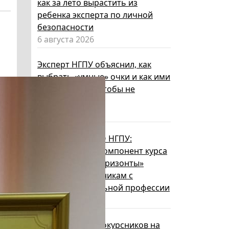
как за лето вырастить из
ребенка эксперта по личной
безопасности
6 августа 2026
Эксперт НГПУ объяснил, как
выбрать «умные» очки и как ими
пользоваться, чтобы не
нарушать закон
5 августа 2026
Директор ИИГСО НГПУ:
региональный компонент курса
«Россия – мои горизонты»
поможет школьникам с
выбором актуальной профессии
5 августа 2026
НГПУ ждет первокурсников на