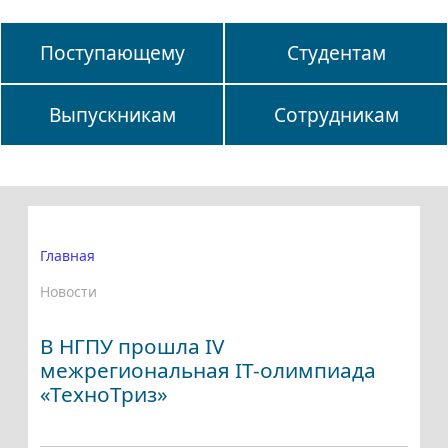
Поступающему
Студентам
Выпускникам
Сотрудникам
Главная
Новости
В НГПУ прошла IV
межрегиональная IT-олимпиада
«ТехноТриз»