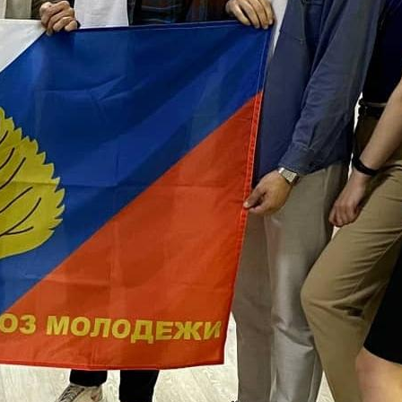
собрания по зачислению
4 августа 2026
В НГПУ состоялось зачисление
первокурсников по целевой,
отдельной и особой квотам
3 августа 2026