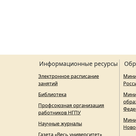
Информационные ресурсы
Обр
Электронное расписание
Мини
занятий
Росс
Библиотека
Мини
обра
Профсоюзная организация
Феде
работников НГПУ
Мини
Научные журналы
Ново
Газета «Весь университет»