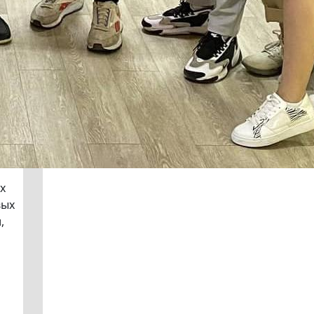
х
вых
,