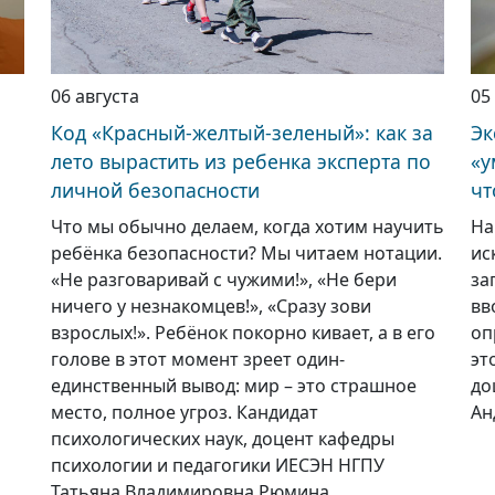
06 августа
05
Код «Красный-желтый-зеленый»: как за
Эк
лето вырастить из ребенка эксперта по
«у
личной безопасности
чт
Что мы обычно делаем, когда хотим научить
На
ребёнка безопасности? Мы читаем нотации.
ис
«Не разговаривай с чужими!», «Не бери
за
ничего у незнакомцев!», «Сразу зови
вв
взрослых!». Ребёнок покорно кивает, а в его
оп
голове в этот момент зреет один-
эт
единственный вывод: мир – это страшное
до
место, полное угроз. Кандидат
Ан
психологических наук, доцент кафедры
психологии и педагогики ИЕСЭН НГПУ
Татьяна Владимировна Рюмина