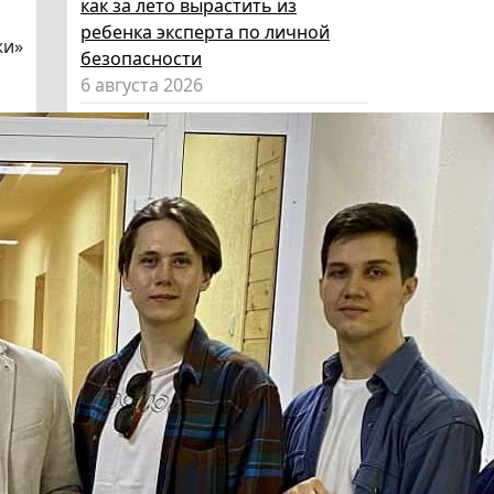
как за лето вырастить из
ребенка эксперта по личной
жи»
безопасности
6 августа 2026
Эксперт НГПУ объяснил, как
выбрать «умные» очки и как ими
пользоваться, чтобы не
нарушать закон
5 августа 2026
Директор ИИГСО НГПУ:
региональный компонент курса
«Россия – мои горизонты»
поможет школьникам с
выбором актуальной профессии
5 августа 2026
НГПУ ждет первокурсников на