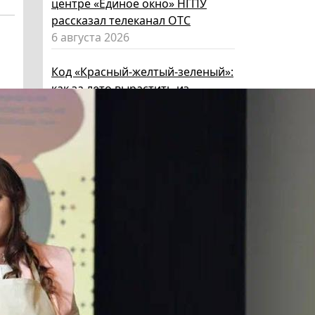
центре «Единое окно» НГПУ
рассказал телеканал ОТС
6 августа 2026
Код «Красный-желтый-зеленый»:
как за лето вырастить из
ребенка эксперта по личной
безопасности
6 августа 2026
Эксперт НГПУ объяснил, как
выбрать «умные» очки и как ими
пользоваться, чтобы не
нарушать закон
5 августа 2026
Директор ИИГСО НГПУ:
региональный компонент курса
«Россия – мои горизонты»