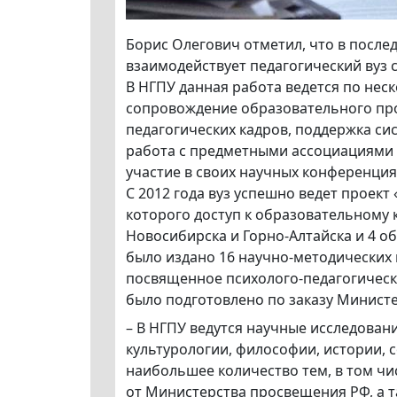
Борис Олегович отметил, что в послед
взаимодействует педагогический вуз с
В НГПУ данная работа ведется по нес
сопровождение образовательного пр
педагогических кадров, поддержка с
работа с предметными ассоциациями 
участие в своих научных конференция
С 2012 года вуз успешно ведет проект
которого доступ к образовательному к
Новосибирска и Горно-Алтайска и 4 о
было издано 16 научно-методических 
посвященное психолого-педагогическ
было подготовлено по заказу Минист
– В НГПУ ведутся научные исследовани
культурологии, философии, истории, 
наибольшее количество тем, в том чи
от Министерства просвещения РФ, а 