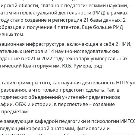
ской области, связано с педагогическими науками, –
татом интеллектуальной деятельности (РИД) в рамках
оду стало создание и регистрация 21 базы данных, 2
бразцов и получение 4 патентов. Еще больше РИД
вных тем.
вационная инфраструктура, включающая в себя 2 НИИ,
ательных центров и 14 научно-исследовательских
зданные в 2021 и 2022 году Технопарк универсальных
гический Кванториум им. Ю.Б. Румера, ряд
ставил примеры того, как научная деятельность НГПУ у
азования, а что только предстоит сделать. Так, в
етодических объединений учителей-предметников
афии, ОБЖ и истории, в перспективе – создание
 предметам.
ие заведующая кафедрой педагогики и психологии ИИГС
аведующий кафедрой анатомии, физиологии и