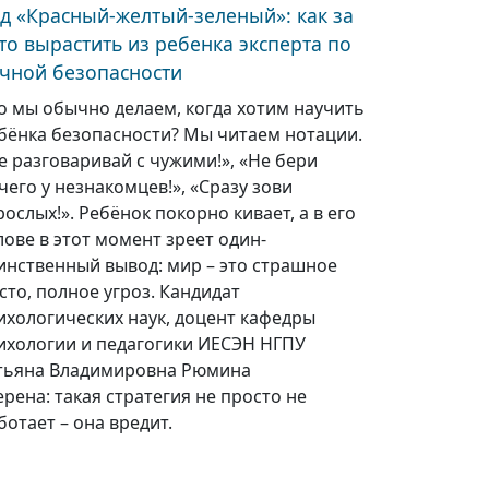
д «Красный-желтый-зеленый»: как за
то вырастить из ребенка эксперта по
чной безопасности
о мы обычно делаем, когда хотим научить
бёнка безопасности? Мы читаем нотации.
е разговаривай с чужими!», «Не бери
чего у незнакомцев!», «Сразу зови
рослых!». Ребёнок покорно кивает, а в его
лове в этот момент зреет один-
инственный вывод: мир – это страшное
сто, полное угроз. Кандидат
ихологических наук, доцент кафедры
ихологии и педагогики ИЕСЭН НГПУ
тьяна Владимировна Рюмина
ерена: такая стратегия не просто не
ботает – она вредит.