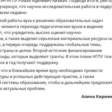
ЭН НГПУ Роман Иделевич Айзман. Подводя итоги, ректо
черкнул, что научно-исследовательская работа в педву
всем недавно.
кой работы вуза к решению образовательных задач
с момента перехода педагогических вузов в ведение
, что учредитель высоко оценил научно-
в, а также выделил серьезные материальные ресурсы н
я, в первую очередь поддержаны глобальные темы,
 страны в целом. Второй источник финансирования
онды, которые выделяют гранты. В этом плане НГПУ тож
ок в год получают поддержку.
 что в ближайшее время вузу необходимо провести
уры и успешных действующих практик, а также
й системы образования, чтобы в дальнейшем предложи
ю актуальных проблем.
Алина Кирие