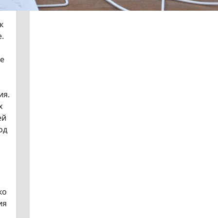
к
.
е
ия.
х
ей
од
ко
ия