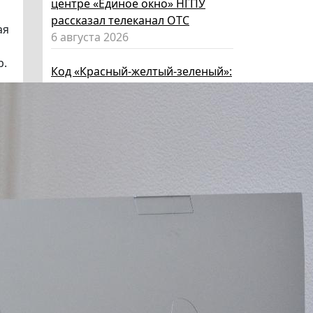
центре «Единое окно» НГПУ
рассказал телеканал ОТС
ая
6 августа 2026
р.
Код «Красный-желтый-зеленый»:
как за лето вырастить из
ребенка эксперта по личной
безопасности
6 августа 2026
Эксперт НГПУ объяснил, как
выбрать «умные» очки и как ими
пользоваться, чтобы не
нарушать закон
5 августа 2026
Директор ИИГСО НГПУ:
региональный компонент курса
«Россия – мои горизонты»