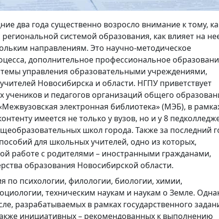
ние два года существенно возросло внимание к тому, ка
 региональной системой образования, как влияет на нее
кольким направлениям. Это научно-методическое
оцесса, дополнительное профессиональное образовани
истемы управления образовательными учреждениями,
учителей Новосибирска и области. НГПУ приветствует
х учеников и педагогов организаций общего образован
 «Межвузовская электронная библиотека» (МЭБ), в рамка
онтенту имеется не только у вузов, но и у 8 педколледж
бщеобразовательных школ города. Также за последний г
пособий для школьных учителей, одно из которых,
ой работе с родителями – иностранными гражданами,
ерства образования Новосибирской области.
я по психологии, филологии, биологии, химии,
социологии, техническим наукам и наукам о Земле. Одна
сле, разрабатываемых в рамках государственного задан
также инициативных – рекомендованных к выполнению