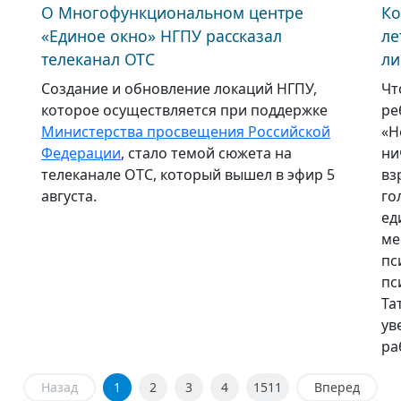
О Многофункциональном центре
Ко
«Единое окно» НГПУ рассказал
ле
телеканал ОТС
ли
Создание и обновление локаций НГПУ,
Чт
которое осуществляется при поддержке
ре
Министерства просвещения Российской
«Н
Федерации
, стало темой сюжета на
ни
телеканале ОТС, который вышел в эфир 5
вз
августа.
го
ед
ме
пс
пс
Та
ув
ра
Назад
1
2
3
4
1511
Вперед